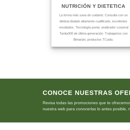
NUTRICIÓN Y DIETETICA
La forma más sana de cuidarte: Consulta con un
dietista titulado altamente cualificado, excelentes
resultados. Tecnología punta: analizador corporal
Tanita300 de última generación. Trabajamos con
Bimanán, productos TCuida.
CONOCE NUESTRAS OFE
Revisa todas las promociones que te ofrecemos
nuestra web para conocerlas lo antes posible, n