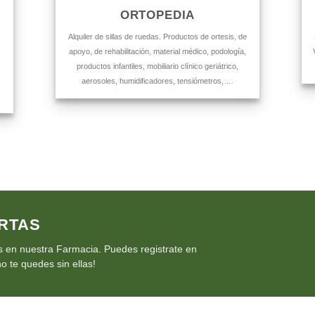
ORTOPEDIA
Alquiler de sillas de ruedas. Productos de ortesis, de
apoyo, de rehabilitación, material médico, podología,
productos infantiles, mobiliario clínico geriátrico,
aerosoles, humidificadores, tensiómetros, …
RTAS
 en nuestra Farmacia. Puedes registrate en
o te quedes sin ellas!