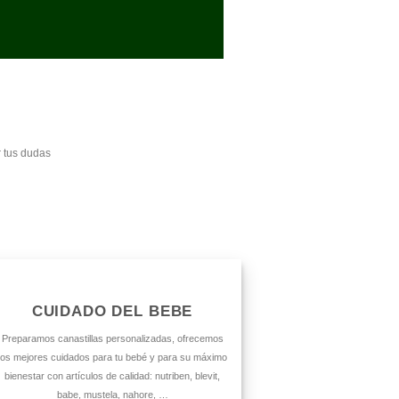
r tus dudas
CUIDADO DEL BEBE
Preparamos canastillas personalizadas, ofrecemos
los mejores cuidados para tu bebé y para su máximo
bienestar con artículos de calidad: nutriben, blevit,
babe, mustela, nahore, …