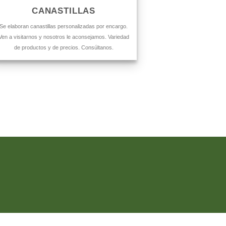
CANASTILLAS
Se elaboran canastillas personalizadas por encargo.
Ven a visitarnos y nosotros le aconsejamos. Variedad
de productos y de precios. Consúltanos.