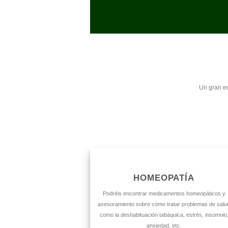
Un gran eq
HOMEOPATÍA
Podréis encontrar medicamentos homeopáticos y
asesoramiento sobre cómo tratar problemas de salu
como la deshabituación tabáquica, estrés, insomnio
ansiedad, etc.