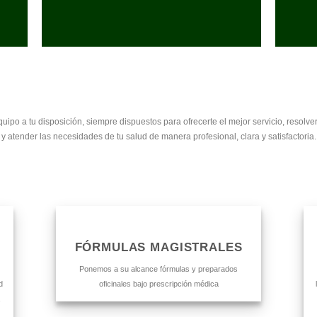
uipo a tu disposición, siempre dispuestos para ofrecerte el mejor servicio, resolve
y atender las necesidades de tu salud de manera profesional, clara y satisfactoria.
FÓRMULAS MAGISTRALES
Ponemos a su alcance fórmulas y preparados
d
oficinales bajo prescripción médica
,