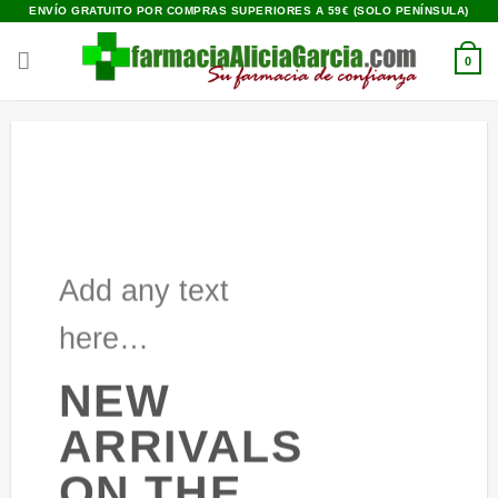
Saltar
ENVÍO GRATUITO POR COMPRAS SUPERIORES A 59€ (SOLO PENÍNSULA)
al
contenido
0
Add any text
here…
NEW
ARRIVALS
ON THE