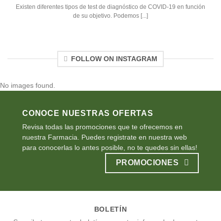
Existen diferentes tipos de test de diagnóstico de COVID-19 en función
de su objetivo. Podemos [...]
FOLLOW ON INSTAGRAM
No images found.
CONOCE NUESTRAS OFERTAS
Revisa todas las promociones que te ofrecemos en
nuestra Farmacia. Puedes registrate en nuestra web
para conocerlas lo antes posible, no te quedes sin ellas!
PROMOCIONES
BOLETÍN