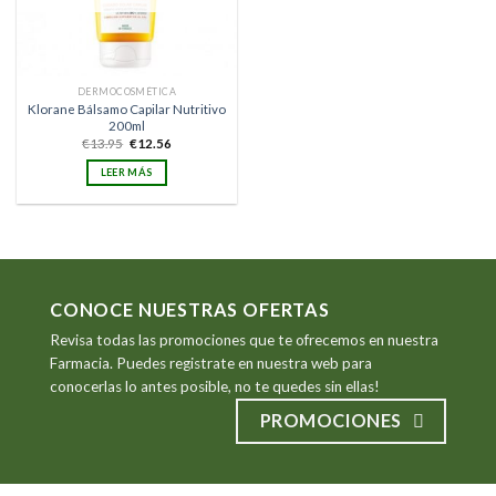
DERMOCOSMÉTICA
Klorane Bálsamo Capilar Nutritivo
200ml
El
El
€
13.95
€
12.56
precio
precio
original
actual
LEER MÁS
era:
es:
€13.95.
€12.56.
CONOCE NUESTRAS OFERTAS
Revisa todas las promociones que te ofrecemos en nuestra
Farmacia. Puedes registrate en nuestra web para
conocerlas lo antes posible, no te quedes sin ellas!
PROMOCIONES