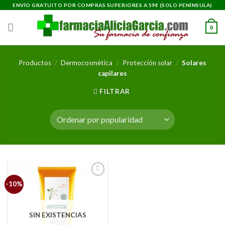
Saltar
ENVÍO GRATUITO POR COMPRAS SUPERIORES A 59€ (SOLO PENÍNSULA)
al
contenido
0
Productos
/
Dermocosmética
/
Protección solar
/
Solares
capilares
FILTRAR
Añadir
-10%
a la
lista
de
deseos
SIN EXISTENCIAS