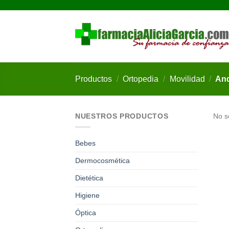
Saltar
al
contenido
Productos
/
Ortopedia
/
Movilidad
/
And
NUESTROS PRODUCTOS
No s
Bebes
Dermocosmética
Dietética
Higiene
Óptica