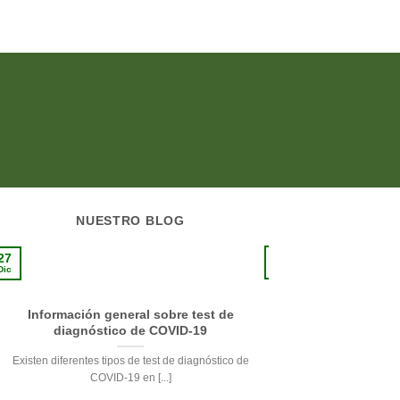
NUESTRO BLOG
10
27
Sep
Dic
Información general sobre test de
La pie
diagnóstico de COVID-19
Respetando su delicade
Existen diferentes tipos de test de diagnóstico de
de la pi
COVID-19 en [...]