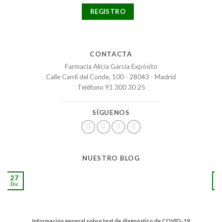
CONTACTA
Farmacia Alicia García Expósito
Calle Carril del Conde, 100 - 28043 - Madrid
Teléfono 91 300 30 25
SÍGUENOS
NUESTRO BLOG
27
1
Dic
S
Información general sobre test de diagnóstico de COVID-19