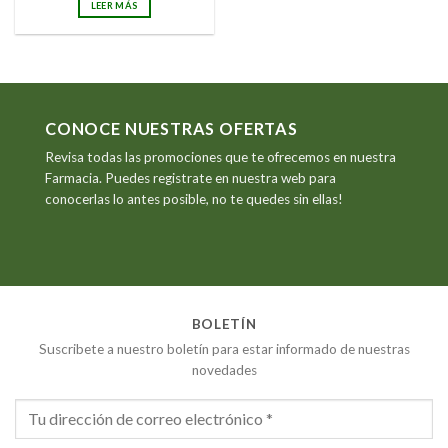
LEER MÁS
era:
es:
€2.25.
€2.03.
CONOCE NUESTRAS OFERTAS
Revisa todas las promociones que te ofrecemos en nuestra
Farmacia. Puedes registrate en nuestra web para
conocerlas lo antes posible, no te quedes sin ellas!
BOLETÍN
Suscribete a nuestro boletín para estar informado de nuestras
novedades