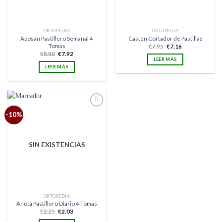
ORTOPEDIA
ORTOPEDIA
Aposán Pastillero Semanal 4
Casten Cortador de Pastillas
Tomas
El
El
€
7.95
€
7.16
precio
precio
El
El
€
8.80
€
7.92
original
actual
precio
precio
LEER MÁS
era:
es:
original
actual
LEER MÁS
€7.95.
€7.16.
era:
es:
€8.80.
€7.92.
Añadir
-10%
a la
lista
de
deseos
SIN EXISTENCIAS
ORTOPEDIA
Anota Pastillero Diario 4 Tomas
El
El
€
2.25
€
2.03
precio
precio
original
actual