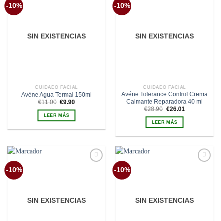
Añadir
Añadir
-10%
-10%
a la
a la
lista de
lista de
deseos
deseos
SIN EXISTENCIAS
SIN EXISTENCIAS
CUIDADO FACIAL
CUIDADO FACIAL
Avéne Tolerance Control Crema
Avène Agua Termal 150ml
Calmante Reparadora 40 ml
El
El
€
11.00
€
9.90
precio
precio
El
El
€
28.90
€
26.01
original
actual
precio
precio
LEER MÁS
era:
es:
original
actual
LEER MÁS
€11.00.
€9.90.
era:
es:
€28.90.
€26.01.
Añadir
Añadir
-10%
-10%
a la
a la
lista de
lista de
deseos
deseos
SIN EXISTENCIAS
SIN EXISTENCIAS