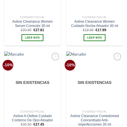
CUIDADO FACIAL
CUIDADO FACIAL
Avène Cleanance Women
Avène Cleanance Women
Serum Corrector 30 ml
Cuidado Noche Alisador 30 ml
El
El
El
El
€
30.90
€
27.81
€
19.99
€
17.99
precio
precio
precio
precio
original
actual
original
actual
LEER MÁS
LEER MÁS
era:
es:
era:
es:
€30.90.
€27.81.
€19.99.
€17.99.
Añadir
Añadir
-10%
-10%
a la
a la
lista de
lista de
deseos
deseos
SIN EXISTENCIAS
SIN EXISTENCIAS
CUIDADO FACIAL
CUIDADO FACIAL
Avène A-Oxitive Cuidado
Avène Cleanance Comedomed
Contorno De Ojos Alisador
Concentrado Anti-
El
El
imperfecciones 30 ml
€
30.50
€
27.45