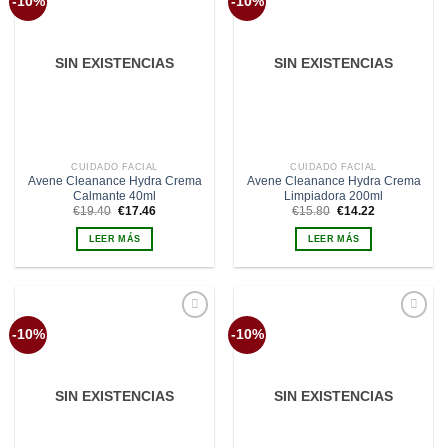
-10%
-10%
a la
a la
lista de
lista de
deseos
deseos
SIN EXISTENCIAS
SIN EXISTENCIAS
CUIDADO FACIAL
CUIDADO FACIAL
Avene Cleanance Hydra Crema
Avene Cleanance Hydra Crema
Calmante 40ml
Limpiadora 200ml
El
El
El
El
€
19.40
€
17.46
€
15.80
€
14.22
precio
precio
precio
precio
original
actual
original
actual
LEER MÁS
LEER MÁS
era:
es:
era:
es:
€19.40.
€17.46.
€15.80.
€14.22.
Añadir
Añadir
-10%
-10%
a la
a la
lista de
lista de
deseos
deseos
SIN EXISTENCIAS
SIN EXISTENCIAS