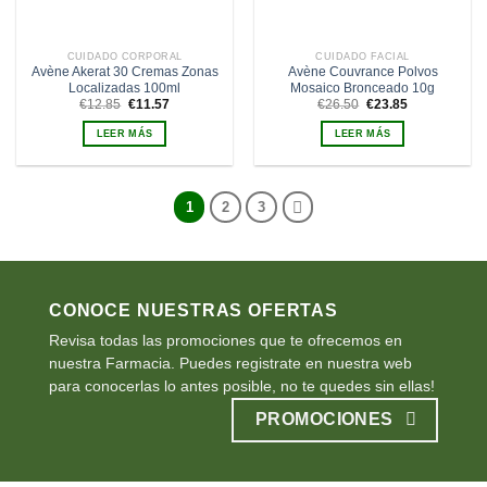
CUIDADO CORPORAL
CUIDADO FACIAL
Avène Akerat 30 Cremas Zonas
Avène Couvrance Polvos
Localizadas 100ml
Mosaico Bronceado 10g
El
El
El
El
€
12.85
€
11.57
€
26.50
€
23.85
precio
precio
precio
precio
original
actual
original
actual
LEER MÁS
LEER MÁS
era:
es:
era:
es:
€12.85.
€11.57.
€26.50.
€23.85.
1
2
3
CONOCE NUESTRAS OFERTAS
Revisa todas las promociones que te ofrecemos en
nuestra Farmacia. Puedes registrate en nuestra web
para conocerlas lo antes posible, no te quedes sin ellas!
PROMOCIONES