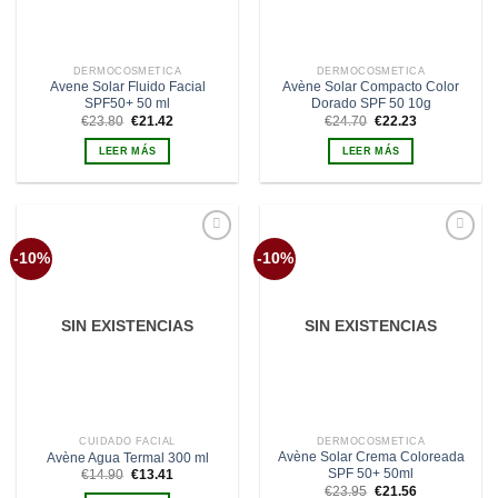
DERMOCOSMÉTICA
DERMOCOSMÉTICA
Avene Solar Fluido Facial
Avène Solar Compacto Color
SPF50+ 50 ml
Dorado SPF 50 10g
El
El
El
El
€
23.80
€
21.42
€
24.70
€
22.23
precio
precio
precio
precio
original
actual
original
actual
LEER MÁS
LEER MÁS
era:
es:
era:
es:
€23.80.
€21.42.
€24.70.
€22.23.
Añadir
Añadir
-10%
-10%
a la
a la
lista de
lista de
deseos
deseos
SIN EXISTENCIAS
SIN EXISTENCIAS
CUIDADO FACIAL
DERMOCOSMÉTICA
Avène Solar Crema Coloreada
Avène Agua Termal 300 ml
SPF 50+ 50ml
El
El
€
14.90
€
13.41
precio
precio
El
El
€
23.95
€
21.56