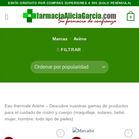
Saltar
ENVÍO GRATUITO POR COMPRAS SUPERIORES A 59€ (SOLO PENÍNSULA)
al
contenido
0
Marcas
/
Avène
FILTRAR
Eau thermale Avène – Descubre nuestras gamas de productos
para el cuidado de rostro y cuerpo (maquillaje, solares, bebé,
mujer, hombre, todo tipo de pieles)