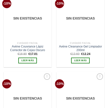
Añadir
Añadir
-10%
-10%
a la
a la
lista de
lista de
deseos
deseos
SIN EXISTENCIAS
SIN EXISTENCIAS
CUIDADO FACIAL
CUIDADO FACIAL
Avène Couvrance Lápiz
Avène Cleanance Gel Limpiador
Corrector de Cejas Oscuro
200ml
El
El
El
El
€
18.90
€
17.01
€
13.60
€
12.24
precio
precio
precio
precio
original
actual
original
actual
LEER MÁS
LEER MÁS
era:
es:
era:
es:
€18.90.
€17.01.
€13.60.
€12.24.
Añadir
Añadir
-10%
-10%
a la
a la
lista de
lista de
deseos
deseos
SIN EXISTENCIAS
SIN EXISTENCIAS