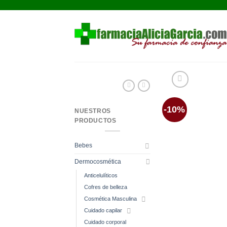
Saltar
al
contenido
-10%
NUESTROS
PRODUCTOS
Bebes
Dermocosmética
Anticelulíticos
Cofres de belleza
Cosmética Masculina
Cuidado capilar
Cuidado corporal