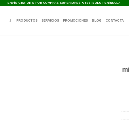
ENVÍO GRATUITO POR COMPRAS SUPERIORES A 59€ (SOLO PENÍNSULA)
PRODUCTOS
SERVICIOS
PROMOCIONES
BLOG
CONTACTA
Añadir
mi
a la
lista de
deseos