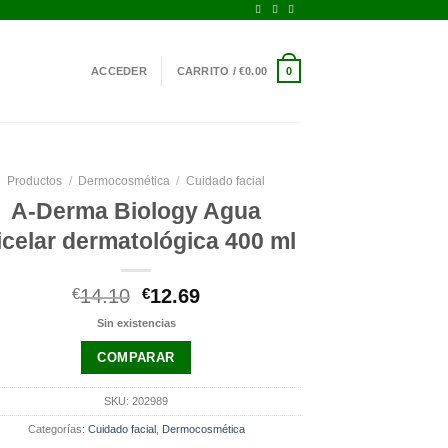
ACCEDER
CARRITO /
€
0.00
0
Productos
/
Dermocosmética
/
Cuidado facial
A-Derma Biology Agua
celar dermatológica 400 ml
El
El
€
14.10
€
12.69
precio
precio
Sin existencias
original
actual
era:
es:
COMPARAR
€14.10.
€12.69.
SKU:
202989
Categorías:
Cuidado facial
,
Dermocosmética