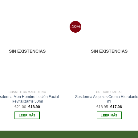
-10%
Añadir
Aña
a la
a 
lista de
list
deseos
des
SIN EXISTENCIAS
SIN EXISTENCIAS
COSMÉTICA MASCULINA
CUIDADO FACIAL
sderma Men Hombre Loción Facial
Sesderma Atopises Crema Hidratante
Revitalizante 50ml
ml
El
El
El
El
€
21.00
€
18.90
€
18.95
€
17.06
precio
precio
precio
precio
original
actual
original
actual
LEER MÁS
LEER MÁS
era:
es:
era:
es:
€21.00.
€18.90.
€18.95.
€17.06.