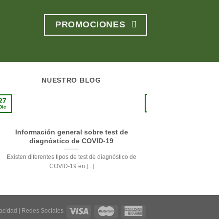
PROMOCIONES
NUESTRO BLOG
10
27
Sep
Dic
Información general sobre test de
La pie
diagnóstico de COVID-19
Respetando su delicade
Existen diferentes tipos de test de diagnóstico de
de la pi
COVID-19 en [...]
vacidad
|
Redes Sociales