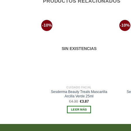
PRODUCTOS RELACIONADOS
-10%
-10%
Añadir
a la
lista de
deseos
SIN EXISTENCIAS
CUIDADO FACIAL
Sesderma Beauty Treats Mascarilla
Se
Arcilla Verde 25ml
El
El
€
4.30
€
3.87
precio
precio
original
actual
LEER MÁS
era:
es:
€4.30.
€3.87.