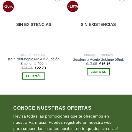
Añadir
Añadir
-10%
-10%
a la
a la
lista de
lista de
deseos
deseos
SIN EXISTENCIAS
SIN EXISTENCIAS
CUIDADO FACIAL
CUIDADO CORPORAL
Isdin Nutratopic Pro AMP Loción
Sesderma Aceite Sublime 50ml.
Emoliente 400ml
El
El
€
17.95
€
16.16
precio
precio
El
El
€
25.25
€
22.73
original
actual
precio
precio
LEER MÁS
era:
es:
original
actual
LEER MÁS
€17.95.
€16.16.
era:
es:
€25.25.
€22.73.
CONOCE NUESTRAS OFERTAS
Revisa todas las promociones que te ofrecemos en
nuestra Farmacia. Puedes registrate en nuestra web
para conocerlas lo antes posible, no te quedes sin ellas!