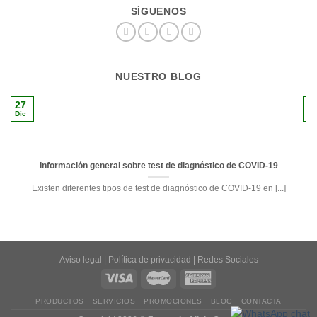
SÍGUENOS
NUESTRO BLOG
27
1
Dic
S
Información general sobre test de diagnóstico de COVID-19
Existen diferentes tipos de test de diagnóstico de COVID-19 en [...]
Aviso legal
|
Política de privacidad
|
Redes Sociales
PRODUCTOS
SERVICIOS
PROMOCIONES
BLOG
CONTACTA