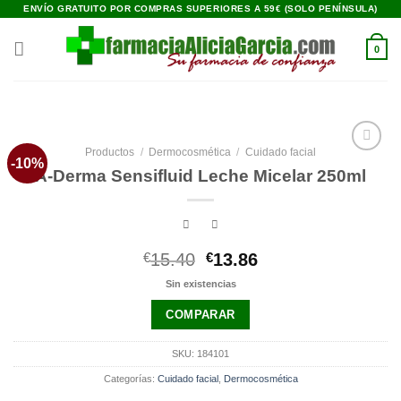
Saltar
ENVÍO GRATUITO POR COMPRAS SUPERIORES A 59€ (SOLO PENÍNSULA)
al
contenido
0
Productos
/
Dermocosmética
/
Cuidado facial
-10%
Añadir
A-Derma Sensifluid Leche Micelar 250ml
a la
lista de
deseos
El
El
€
15.40
€
13.86
precio
precio
Sin existencias
original
actual
era:
es:
COMPARAR
€15.40.
€13.86.
SKU:
184101
Categorías:
Cuidado facial
,
Dermocosmética