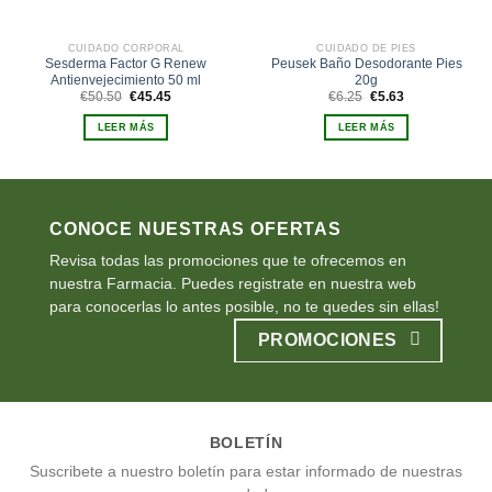
CUIDADO CORPORAL
CUIDADO DE PIES
Sesderma Factor G Renew
Peusek Baño Desodorante Pies
Antienvejecimiento 50 ml
20g
El
El
El
El
€
50.50
€
45.45
€
6.25
€
5.63
precio
precio
precio
precio
original
actual
original
actual
LEER MÁS
LEER MÁS
era:
es:
era:
es:
€50.50.
€45.45.
€6.25.
€5.63.
CONOCE NUESTRAS OFERTAS
Revisa todas las promociones que te ofrecemos en
nuestra Farmacia. Puedes registrate en nuestra web
para conocerlas lo antes posible, no te quedes sin ellas!
PROMOCIONES
BOLETÍN
Suscribete a nuestro boletín para estar informado de nuestras