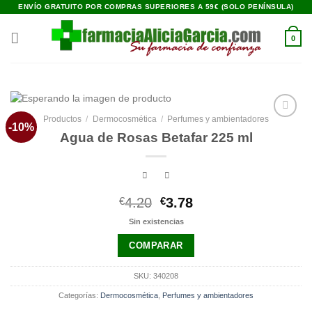
Saltar
ENVÍO GRATUITO POR COMPRAS SUPERIORES A 59€ (SOLO PENÍNSULA)
al
contenido
0
Productos
/
Dermocosmética
/
Perfumes y ambientadores
-10%
Añadir
Agua de Rosas Betafar 225 ml
a la
lista de
deseos
El
El
€
4.20
€
3.78
precio
precio
Sin existencias
original
actual
era:
es:
COMPARAR
€4.20.
€3.78.
SKU:
340208
Categorías:
Dermocosmética
,
Perfumes y ambientadores