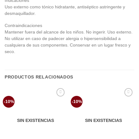
Indicaciones
Uso externo como tónico hidratante, antiséptico astringente y
desmaquillador.
Contraindicaciones
Mantener fuera del alcance de los niños. No ingerir. Uso externo.
No utilizar en caso de padecer alergia o hipersensibilidad a
cualquiera de sus componentes. Conservar en un lugar fresco y
seco.
PRODUCTOS RELACIONADOS
Añadir
Añadir
-10%
-10%
a la
a la
lista de
lista de
deseos
deseos
SIN EXISTENCIAS
SIN EXISTENCIAS