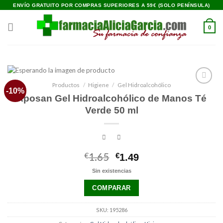
Saltar
ENVÍO GRATUITO POR COMPRAS SUPERIORES A 59€ (SOLO PENÍNSULA)
al
contenido
0
Productos
/
Higiene
/
Gel Hidroalcohólico
-10%
Añadir
Aposan Gel Hidroalcohólico de Manos Té
a la
lista de
Verde 50 ml
deseos
€
1.65
El
El
€
1.49
precio
precio
Sin existencias
original
actual
era:
es:
COMPARAR
€1.65.
€1.49.
SKU:
195286