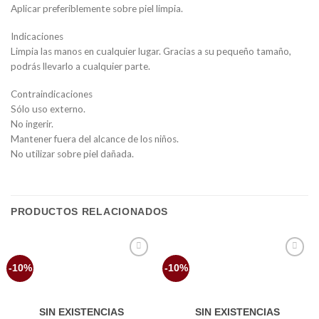
Aplicar preferiblemente sobre piel limpia.
Indicaciones
Limpia las manos en cualquier lugar. Gracias a su pequeño tamaño,
podrás llevarlo a cualquier parte.
Contraindicaciones
Sólo uso externo.
No ingerir.
Mantener fuera del alcance de los niños.
No utilizar sobre piel dañada.
PRODUCTOS RELACIONADOS
Añadir
Añadir
-10%
-10%
a la
a la
lista
lista
de
de
deseos
deseos
SIN EXISTENCIAS
SIN EXISTENCIAS