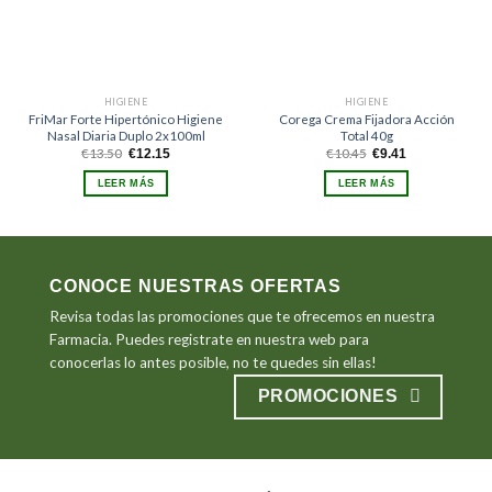
HIGIENE
HIGIENE
FriMar Forte Hipertónico Higiene
Corega Crema Fijadora Acción
Nasal Diaria Duplo 2x100ml
Total 40g
El
El
El
El
€
13.50
€
10.45
€
12.15
€
9.41
precio
precio
precio
precio
original
actual
original
actual
LEER MÁS
LEER MÁS
era:
es:
era:
es:
€13.50.
€12.15.
€10.45.
€9.41.
CONOCE NUESTRAS OFERTAS
Revisa todas las promociones que te ofrecemos en nuestra
Farmacia. Puedes registrate en nuestra web para
conocerlas lo antes posible, no te quedes sin ellas!
PROMOCIONES