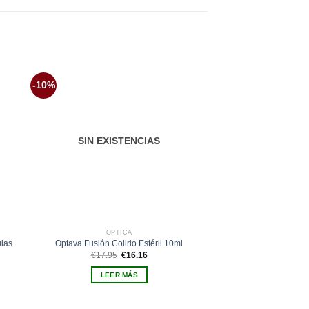
-10%
-10%
dir
Añadir
la
a la
a de
lista de
eos
deseos
SIN EXISTENCIAS
SIN EXIS
ÓPTICA
ÓPTI
ulas
Optava Fusión Colirio Estéril 10ml
Optiben Lubricante 
El
El
E
€
17.95
€
16.16
€
6.95
precio
precio
p
original
actual
o
LEER MÁS
LEER 
era:
es:
e
€17.95.
€16.16.
€