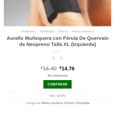
Productos
/
Ortopedia
/
Ortesis
/
Mano y muñeca
Aurafix Muñequera con Férula De Quervain
de Neopreno Talla XL (Izquierda)
€
16.40
El
El
€
14.76
precio
precio
Sin existencias
original
actual
era:
es:
COMPARAR
€16.40.
€14.76.
SKU:
531072
Categorías:
Mano y muñeca
,
Ortesis
,
Ortopedia