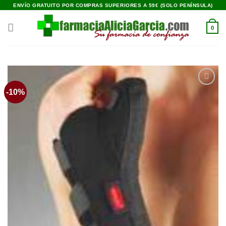
Saltar
ENVÍO GRATUITO POR COMPRAS SUPERIORES A 59€ (SOLO PENÍNSULA)
al
contenido
0
-10%
Añadir
a la
lista de
deseos