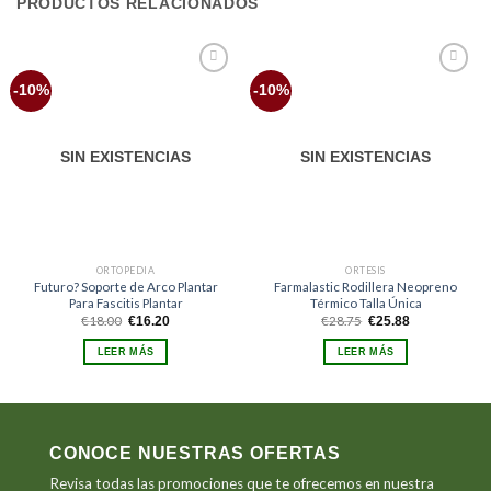
PRODUCTOS RELACIONADOS
Añadir
Añadir
-10%
-10%
a la
a la
lista
lista
de
de
deseos
deseos
SIN EXISTENCIAS
SIN EXISTENCIAS
ORTOPEDIA
ORTESIS
Futuro? Soporte de Arco Plantar
Farmalastic Rodillera Neopreno
Para Fascitis Plantar
Térmico Talla Única
El
El
El
El
€
18.00
€
28.75
€
16.20
€
25.88
precio
precio
precio
precio
original
actual
original
actual
LEER MÁS
LEER MÁS
era:
es:
era:
es:
€18.00.
€16.20.
€28.75.
€25.88.
CONOCE NUESTRAS OFERTAS
Revisa todas las promociones que te ofrecemos en nuestra