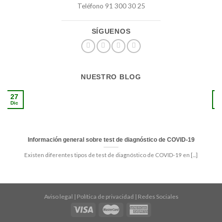
Teléfono 91 300 30 25
SÍGUENOS
NUESTRO BLOG
27
1
Dic
S
Información general sobre test de diagnóstico de COVID-19
Existen diferentes tipos de test de diagnóstico de COVID-19 en [...]
Aviso legal
|
Política de privacidad
|
Redes Sociales