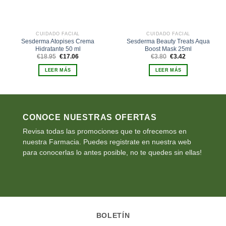
CUIDADO FACIAL
CUIDADO FACIAL
Sesderma Atopises Crema
Sesderma Beauty Treats Aqua
Hidratante 50 ml
Boost Mask 25ml
El
El
El
El
€
18.95
€
17.06
€
3.80
€
3.42
precio
precio
precio
precio
original
actual
original
actual
LEER MÁS
LEER MÁS
era:
es:
era:
es:
€18.95.
€17.06.
€3.80.
€3.42.
CONOCE NUESTRAS OFERTAS
Revisa todas las promociones que te ofrecemos en
nuestra Farmacia. Puedes registrate en nuestra web
para conocerlas lo antes posible, no te quedes sin ellas!
BOLETÍN