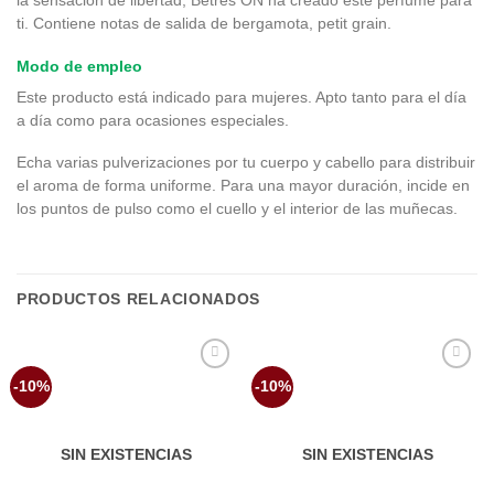
la sensación de libertad, Betres ON ha creado este perfume para
ti. Contiene notas de salida de bergamota, petit grain.
Modo de empleo
Este producto está indicado para mujeres. Apto tanto para el día
a día como para ocasiones especiales.
Echa varias pulverizaciones por tu cuerpo y cabello para distribuir
el aroma de forma uniforme. Para una mayor duración, incide en
los puntos de pulso como el cuello y el interior de las muñecas.
PRODUCTOS RELACIONADOS
Añadir
Añadir
-10%
-10%
a la
a la
lista de
lista de
deseos
deseos
SIN EXISTENCIAS
SIN EXISTENCIAS