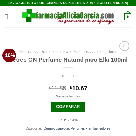
Saltar
ENVÍO GRATUITO POR COMPRAS SUPERIORES A 59€ (SOLO PENÍNSULA)
al
contenido
0
Productos
/
Dermocosmética
/
Perfumes y ambientadores
-10%
Añadir
Betres ON Perfume Natural para Ella 100ml
a la
lista de
deseos
El
El
€
11.85
€
10.67
precio
precio
Sin existencias
original
actual
era:
es:
COMPARAR
€11.85.
€10.67.
SKU:
539494
Categorías:
Dermocosmética
,
Perfumes y ambientadores