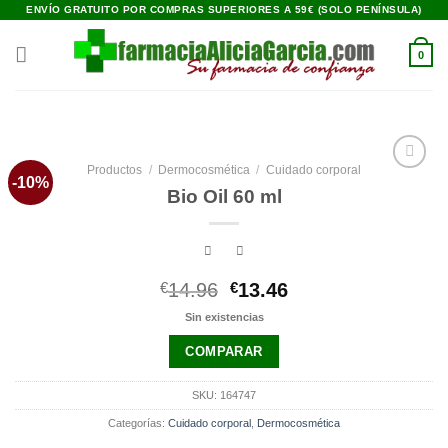
Saltar
ENVÍO GRATUITO POR COMPRAS SUPERIORES A 59€ (SOLO PENÍNSULA)
al
contenido
0
Productos
/
Dermocosmética
/
Cuidado corporal
-10%
Añadir
Bio Oil 60 ml
a la
lista de
deseos
El
El
€
14.96
€
13.46
precio
precio
Sin existencias
original
actual
era:
es:
COMPARAR
€14.96.
€13.46.
SKU:
164747
Categorías:
Cuidado corporal
,
Dermocosmética