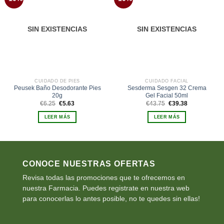
a la
a la
lista de
lista de
deseos
deseos
SIN EXISTENCIAS
SIN EXISTENCIAS
CUIDADO DE PIES
CUIDADO FACIAL
Peusek Baño Desodorante Pies
Sesderma Sesgen 32 Crema
20g
Gel Facial 50ml
El
El
El
El
€
6.25
€
5.63
€
43.75
€
39.38
precio
precio
precio
precio
original
actual
original
actual
LEER MÁS
LEER MÁS
era:
es:
era:
es:
€6.25.
€5.63.
€43.75.
€39.38.
CONOCE NUESTRAS OFERTAS
Revisa todas las promociones que te ofrecemos en
nuestra Farmacia. Puedes registrate en nuestra web
para conocerlas lo antes posible, no te quedes sin ellas!