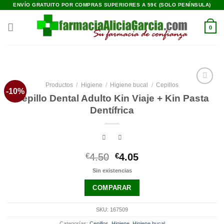
Saltar
ENVÍO GRATUITO POR COMPRAS SUPERIORES A 59€ (SOLO PENÍNSULA)
al
contenido
0
Productos
/
Higiene
/
Higiene bucal
/
Cepillos
-10%
Añadir
Cepillo Dental Adulto Kin Viaje + Kin Pasta
a la
lista de
Dentífrica
deseos
El
El
€
4.50
€
4.05
precio
precio
Sin existencias
original
actual
era:
es:
COMPARAR
€4.50.
€4.05.
SKU:
167509
Categorías:
Cepillos
,
Higiene
,
Higiene bucal