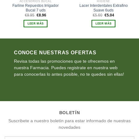
ACCESORIOS BUCAL
HIGIENE
Farline Repuestos Irrigador
Lacer Interdentales Extrafino
Bucal 7 uds
Suave 6uds
El
El
El
El
€
9.95
€
8.96
€
5.60
€
5.04
precio
precio
precio
precio
original
actual
original
actual
LEER MÁS
LEER MÁS
era:
es:
era:
es:
€9.95.
€8.96.
€5.60.
€5.04.
CONOCE NUESTRAS OFERTAS
Revisa todas las promociones que te ofrecemos en
nuestra Farmacia. Puedes registrate en nuestra web
para conocerlas lo antes posible, no te quedes sin ellas!
BOLETÍN
Suscribete a nuestro boletín para estar informado de nuestras
novedades