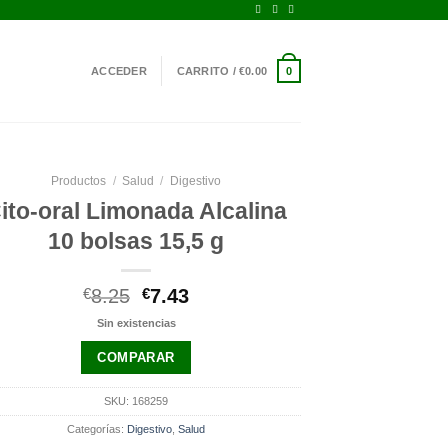
ACCEDER
CARRITO /
€
0.00
0
Productos
/
Salud
/
Digestivo
ito-oral Limonada Alcalina
10 bolsas 15,5 g
El
El
€
8.25
€
7.43
precio
precio
Sin existencias
original
actual
era:
es:
COMPARAR
€8.25.
€7.43.
SKU:
168259
Categorías:
Digestivo
,
Salud