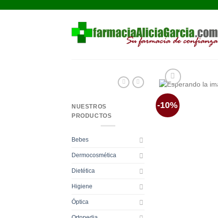
Saltar
al
contenido
-10%
NUESTROS
PRODUCTOS
Bebes
Dermocosmética
Dietética
Higiene
Óptica
Ortopedia