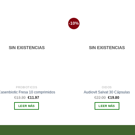
-10%
Añadir
Aña
a la
a 
lista de
list
deseos
des
SIN EXISTENCIAS
SIN EXISTENCIAS
PROBIÓTICOS
OÍDOS
asenbiotic Fresa 10 comprimidos
Audiovit Salvat 30 Cápsulas
El
El
El
El
€
13.30
€
11.97
€
22.00
€
19.80
precio
precio
precio
precio
original
actual
original
actual
LEER MÁS
LEER MÁS
era:
es:
era:
es:
€13.30.
€11.97.
€22.00.
€19.80.