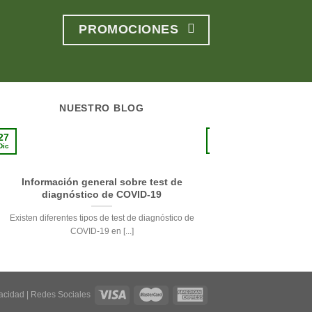
PROMOCIONES
NUESTRO BLOG
10
27
Sep
Dic
Información general sobre test de
La pie
diagnóstico de COVID-19
Respetando su delicade
Existen diferentes tipos de test de diagnóstico de
de la pi
COVID-19 en [...]
vacidad
|
Redes Sociales