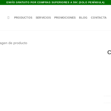
ENVÍO GRATUITO POR COMPRAS SUPERIORES A 59€ (SOLO PENÍNSULA)
PRODUCTOS
SERVICIOS
PROMOCIONES
BLOG
CONTACTA
C
Añadir
a la
lista de
deseos