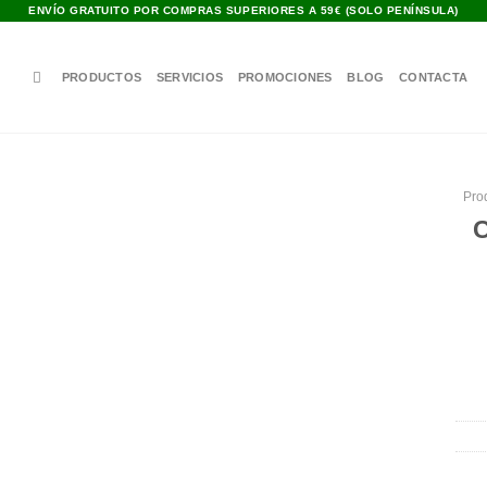
ENVÍO GRATUITO POR COMPRAS SUPERIORES A 59€ (SOLO PENÍNSULA)
PRODUCTOS
SERVICIOS
PROMOCIONES
BLOG
CONTACTA
Pro
C
Añadir
a la
lista de
deseos