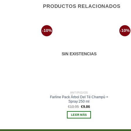
PRODUCTOS RELACIONADOS
-10%
-10%
Añadir
a la
lista de
deseos
SIN EXISTENCIAS
ANTIPIOJOS
Farline Pack Árbol Del Té Champú +
Spray 250 ml
El
El
€
10.95
€
9.86
precio
precio
original
actual
LEER MÁS
era:
es:
€10.95.
€9.86.