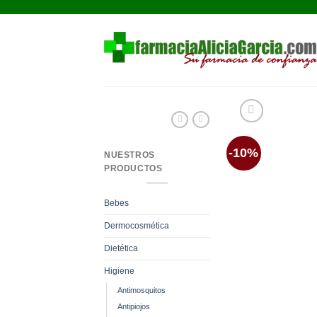
Saltar
al
contenido
-10%
NUESTROS
PRODUCTOS
Bebes
Dermocosmética
Dietética
Higiene
Antimosquitos
Antipiojos