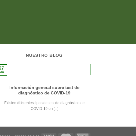
NUESTRO BLOG
10
27
Sep
Dic
Información general sobre test de
La pie
diagnóstico de COVID-19
Respetando su delicade
Existen diferentes tipos de test de diagnóstico de
de la pi
COVID-19 en [...]