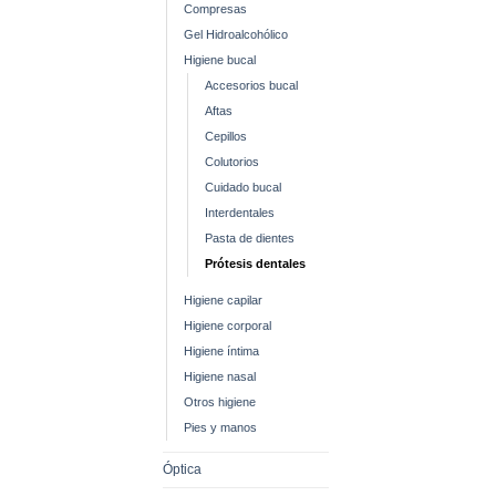
Compresas
Gel Hidroalcohólico
Higiene bucal
Accesorios bucal
Aftas
Cepillos
Colutorios
Cuidado bucal
Interdentales
Pasta de dientes
Prótesis dentales
Higiene capilar
Higiene corporal
Higiene íntima
Higiene nasal
Otros higiene
Pies y manos
Óptica