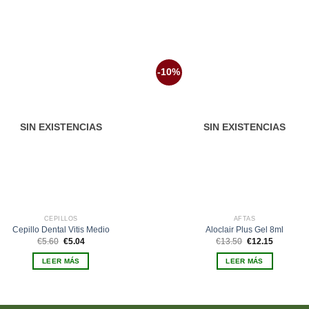
-10%
Añadir
Aña
a la
a 
lista de
list
deseos
des
SIN EXISTENCIAS
SIN EXISTENCIAS
CEPILLOS
AFTAS
Cepillo Dental Vitis Medio
Aloclair Plus Gel 8ml
El
El
El
El
€
5.60
€
5.04
€
13.50
€
12.15
precio
precio
precio
precio
original
actual
original
actual
LEER MÁS
LEER MÁS
era:
es:
era:
es:
€5.60.
€5.04.
€13.50.
€12.15.