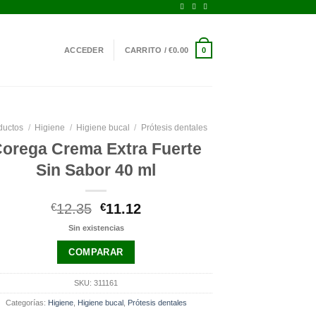
ACCEDER
CARRITO /
€
0.00
0
ductos
/
Higiene
/
Higiene bucal
/
Prótesis dentales
orega Crema Extra Fuerte
Sin Sabor 40 ml
El
El
€
12.35
€
11.12
precio
precio
Sin existencias
original
actual
era:
es:
COMPARAR
€12.35.
€11.12.
SKU:
311161
Categorías:
Higiene
,
Higiene bucal
,
Prótesis dentales