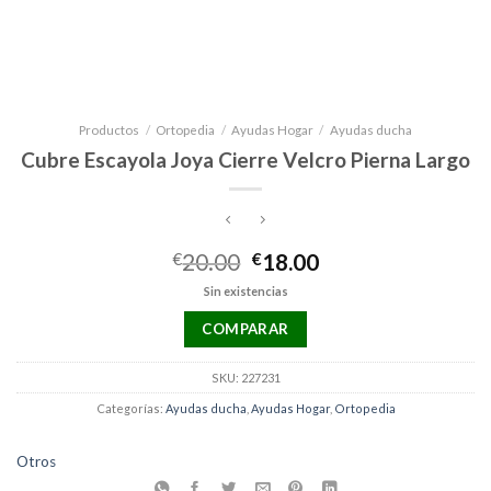
Productos
/
Ortopedia
/
Ayudas Hogar
/
Ayudas ducha
Cubre Escayola Joya Cierre Velcro Pierna Largo
El
El
€
20.00
€
18.00
precio
precio
Sin existencias
original
actual
era:
es:
COMPARAR
€20.00.
€18.00.
SKU:
227231
Categorías:
Ayudas ducha
,
Ayudas Hogar
,
Ortopedia
Otros