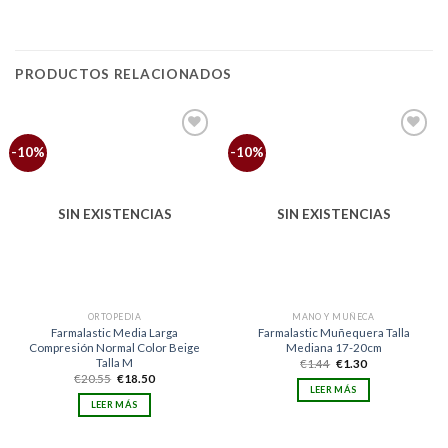
PRODUCTOS RELACIONADOS
Añadir
Añadir
-10%
-10%
a la
a la
lista
lista
de
de
deseos
deseos
SIN EXISTENCIAS
SIN EXISTENCIAS
ORTOPEDIA
MANO Y MUÑECA
Farmalastic Media Larga
Farmalastic Muñequera Talla
Compresión Normal Color Beige
Mediana 17-20cm
Talla M
El
El
€
1.44
€
1.30
precio
precio
El
El
€
20.55
€
18.50
original
actual
precio
precio
LEER MÁS
era:
es:
original
actual
LEER MÁS
€1.44.
€1.30.
era:
es:
€20.55.
€18.50.