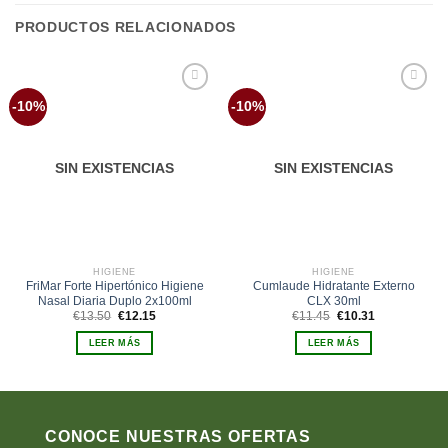
PRODUCTOS RELACIONADOS
Añadir
Añadir
-10%
-10%
a la
a la
lista de
lista de
deseos
deseos
SIN EXISTENCIAS
SIN EXISTENCIAS
HIGIENE
HIGIENE
FriMar Forte Hipertónico Higiene
Cumlaude Hidratante Externo
Nasal Diaria Duplo 2x100ml
CLX 30ml
El
El
El
El
€
13.50
€
12.15
€
11.45
€
10.31
precio
precio
precio
precio
original
actual
original
actual
LEER MÁS
LEER MÁS
era:
es:
era:
es:
€13.50.
€12.15.
€11.45.
€10.31.
CONOCE NUESTRAS OFERTAS