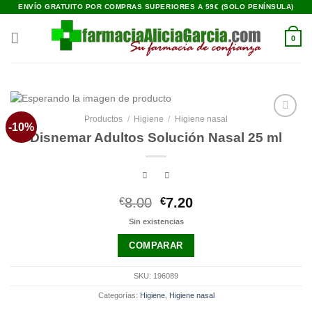
Saltar
ENVÍO GRATUITO POR COMPRAS SUPERIORES A 59€ (SOLO PENÍNSULA)
al
contenido
0
Productos
/
Higiene
/
Higiene nasal
-10%
Añadir
Disnemar Adultos Solución Nasal 25 ml
a la
lista de
deseos
El
El
€
8.00
€
7.20
precio
precio
Sin existencias
original
actual
era:
es:
COMPARAR
€8.00.
€7.20.
SKU:
196089
Categorías:
Higiene
,
Higiene nasal