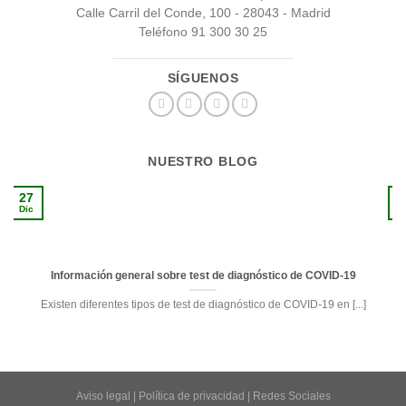
Calle Carril del Conde, 100 - 28043 - Madrid
Teléfono 91 300 30 25
SÍGUENOS
NUESTRO BLOG
27
1
Dic
S
Información general sobre test de diagnóstico de COVID-19
Existen diferentes tipos de test de diagnóstico de COVID-19 en [...]
Aviso legal
|
Política de privacidad
|
Redes Sociales