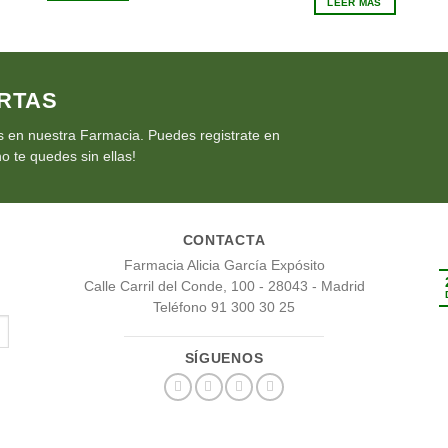
LEER MÁS
€6.25.
€5.63.
era:
es:
€19.95.
€17.96.
RTAS
 en nuestra Farmacia. Puedes registrate en
o te quedes sin ellas!
CONTACTA
Farmacia Alicia García Expósito
Calle Carril del Conde, 100 - 28043 - Madrid
Teléfono 91 300 30 25
SÍGUENOS