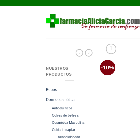
Saltar
al
contenido
-10%
NUESTROS
PRODUCTOS
Bebes
Dermocosmética
Anticelulíticos
Cofres de belleza
Cosmética Masculina
Cuidado capilar
Acondicionado