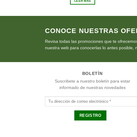
LEER MÁS
era:
es:
€21.00.
€18.90.
CONOCE NUESTRAS OFE
Revisa todas las promociones que te ofrecemos
nuestra web para conocerlas lo antes posible, n
BOLETÍN
Suscribete a nuestro boletín para estar
informado de nuestras novedades