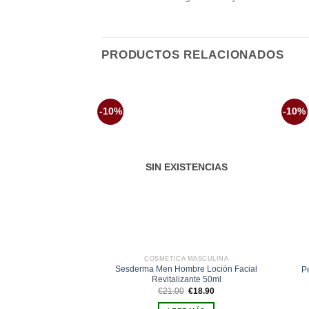
PRODUCTOS RELACIONADOS
-10%
-10%
Añadir
a la
lista de
deseos
SIN EXISTENCIAS
COSMÉTICA MASCULINA
Sesderma Men Hombre Loción Facial
P
Revitalizante 50ml
El
El
€
21.00
€
18.90
precio
precio
original
actual