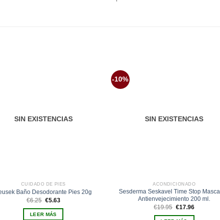
-10%
Añadir
Aña
a la
a 
lista de
list
deseos
des
SIN EXISTENCIAS
SIN EXISTENCIAS
CUIDADO DE PIES
ACONDICIONADO
Sesderma Seskavel Time Stop Mascar
eusek Baño Desodorante Pies 20g
Antienvejecimiento 200 ml.
El
El
€
6.25
€
5.63
precio
precio
El
El
€
19.95
€
17.96
original
actual
precio
precio
LEER MÁS
era:
es:
original
actual