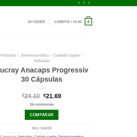
ACCEDER
CARRITO /
€
0.00
0
Productos
/
Dermocosmética
/
Cuidado capilar
/
Anticaída
ucray Anacaps Progressiv
30 Cápsulas
El
El
€
24.10
€
21.69
precio
precio
Sin existencias
original
actual
era:
es:
COMPARAR
€24.10.
€21.69.
SKU:
184338
Categorías:
Anticaída
,
Cuidado capilar
,
Dermocosmética