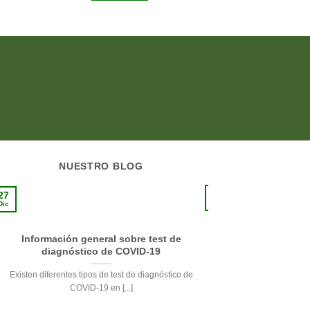
LEER 
€5.85.
€5.27.
e
€
NUESTRO BLOG
10
27
Sep
Dic
Información general sobre test de
La pie
diagnóstico de COVID-19
Respetando su delicade
Existen diferentes tipos de test de diagnóstico de
de la pi
COVID-19 en [...]