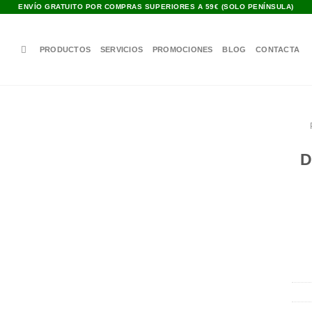
ENVÍO GRATUITO POR COMPRAS SUPERIORES A 59€ (SOLO PENÍNSULA)
PRODUCTOS
SERVICIOS
PROMOCIONES
BLOG
CONTACTA
Añadir
D
a la
lista de
deseos