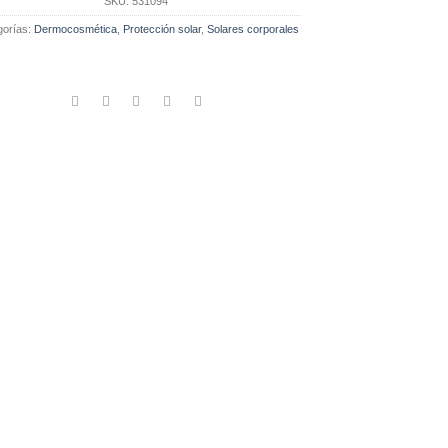
SKU:
531094
gorías:
Dermocosmética
,
Protección solar
,
Solares corporales