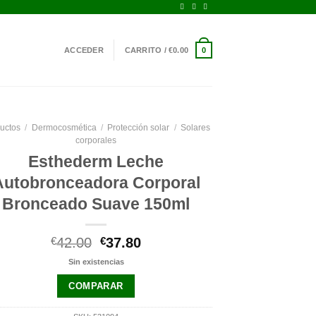
ACCEDER
CARRITO /
€
0.00
0
uctos
/
Dermocosmética
/
Protección solar
/
Solares
corporales
Esthederm Leche
Autobronceadora Corporal
Bronceado Suave 150ml
El
El
€
42.00
€
37.80
precio
precio
Sin existencias
original
actual
era:
es:
COMPARAR
€42.00.
€37.80.