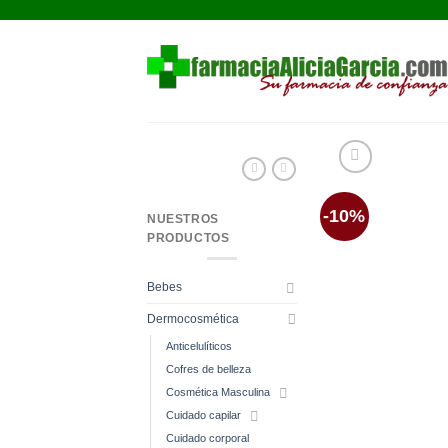
Saltar
al
contenido
-10%
NUESTROS
PRODUCTOS
Bebes
Dermocosmética
Anticelulíticos
Cofres de belleza
Cosmética Masculina
Cuidado capilar
Cuidado corporal