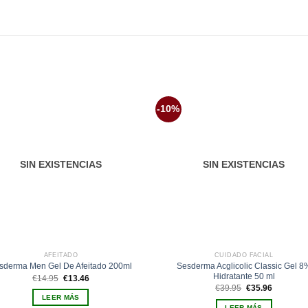
-10%
Añadir
Aña
a la
a 
lista de
list
deseos
des
SIN EXISTENCIAS
SIN EXISTENCIAS
AFEITADO
CUIDADO FACIAL
Sesderma Acglicolic Classic Gel 8
sderma Men Gel De Afeitado 200ml
Hidratante 50 ml
El
El
€
14.95
€
13.46
precio
precio
El
El
€
39.95
€
35.96
original
actual
precio
precio
LEER MÁS
era:
es:
original
actual
LEER MÁS