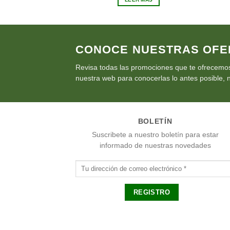
era:
es:
€43.75.
€39.38.
CONOCE NUESTRAS OFE
Revisa todas las promociones que te ofrecemos
nuestra web para conocerlas lo antes posible, n
BOLETÍN
Suscribete a nuestro boletín para estar
informado de nuestras novedades