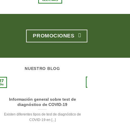
era:
es:
e
€19.95.
€17.96.
€
PROMOCIONES
NUESTRO BLOG
10
27
Sep
Dic
Información general sobre test de
La pie
diagnóstico de COVID-19
Respetando su delicade
Existen diferentes tipos de test de diagnóstico de
de la pi
COVID-19 en [...]