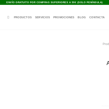
ENVÍO GRATUITO POR COMPRAS SUPERIORES A 59€ (SOLO PENÍNSULA)
PRODUCTOS
SERVICIOS
PROMOCIONES
BLOG
CONTACTA
Prod
Añadir
a la
lista de
deseos