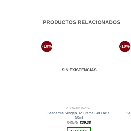
PRODUCTOS RELACIONADOS
-10%
-10%
Añadir
a la
lista de
deseos
SIN EXISTENCIAS
CUIDADO FACIAL
Sesderma Sesgen 32 Crema Gel Facial
Se
50ml
El
El
€
43.75
€
39.38
precio
precio
original
actual
LEER MÁS