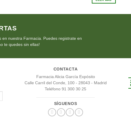
€14.95.
€13.46.
era:
es:
€39.95.
€35.96.
RTAS
 en nuestra Farmacia. Puedes registrate en
o te quedes sin ellas!
CONTACTA
Farmacia Alicia García Expósito
Calle Carril del Conde, 100 - 28043 - Madrid
Teléfono 91 300 30 25
SÍGUENOS