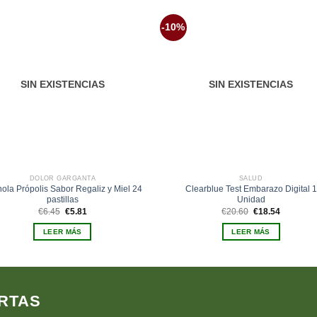
-10%
Añadir
Aña
a la
a 
lista de
list
deseos
des
SIN EXISTENCIAS
SIN EXISTENCIAS
DOLOR GARGANTA
SALUD
ola Própolis Sabor Regaliz y Miel 24
Clearblue Test Embarazo Digital 1
pastillas
Unidad
El
El
El
El
€
6.45
€
5.81
€
20.60
€
18.54
precio
precio
precio
precio
original
actual
original
actual
LEER MÁS
LEER MÁS
era:
es:
era:
es:
€6.45.
€5.81.
€20.60.
€18.54.
RTAS