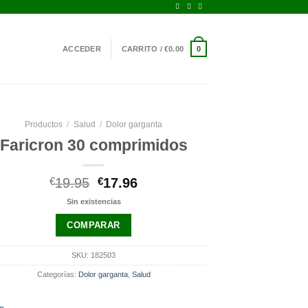
ACCEDER
CARRITO /
€
0.00
0
Productos
/
Salud
/
Dolor garganta
Faricron 30 comprimidos
El
El
€
19.95
€
17.96
precio
precio
Sin existencias
original
actual
era:
es:
COMPARAR
€19.95.
€17.96.
SKU:
182503
Categorías:
Dolor garganta
,
Salud