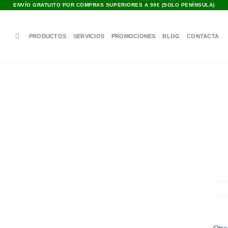
ENVÍO GRATUITO POR COMPRAS SUPERIORES A 59€ (SOLO PENÍNSULA)
PRODUCTOS
SERVICIOS
PROMOCIONES
BLOG
CONTACTA
Añadir
a la
lista de
deseos