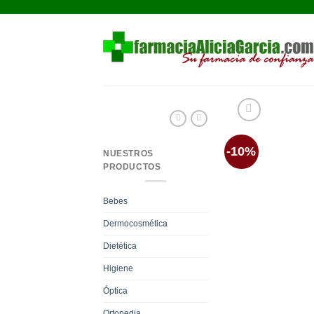
Saltar
al
contenido
-10%
NUESTROS
PRODUCTOS
Bebes
Dermocosmética
Dietética
Higiene
Óptica
Ortopedia