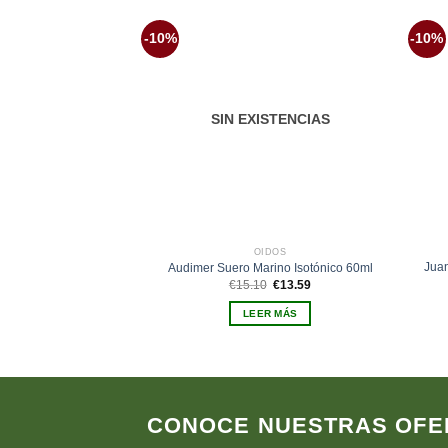
-10%
-10%
Añadir
a la
lista de
deseos
SIN EXISTENCIAS
OÍDOS
Juan
Audimer Suero Marino Isotónico 60ml
El
El
€
15.10
€
13.59
precio
precio
original
actual
LEER MÁS
era:
es:
€15.10.
€13.59.
CONOCE NUESTRAS OFE