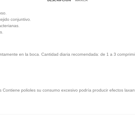
DESCRIPCIÓN
MARCA
oso.
tejido conjuntivo.
acterianas.
s.
tamente en la boca. Cantidad diaria recomendada: de 1 a 3 comprimid
s Contiene polioles su consumo excesivo podría producir efectos laxa