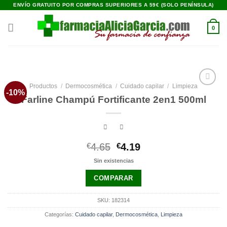
Saltar
ENVÍO GRATUITO POR COMPRAS SUPERIORES A 59€ (SOLO PENÍNSULA)
al
contenido
0
Productos
/
Dermocosmética
/
Cuidado capilar
/
Limpieza
-10%
Añadir
Farline Champú Fortificante 2en1 500ml
a la
lista de
deseos
El
El
€
4.65
€
4.19
precio
precio
Sin existencias
original
actual
era:
es:
COMPARAR
€4.65.
€4.19.
SKU:
182314
Categorías:
Cuidado capilar
,
Dermocosmética
,
Limpieza