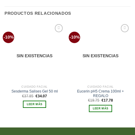
PRODUCTOS RELACIONADOS
Añadir
Añadir
-10%
-10%
a la
a la
lista de
lista de
deseos
deseos
SIN EXISTENCIAS
SIN EXISTENCIAS
CUIDADO FACIAL
CUIDADO FACIAL
Eucerin pH5 Crema 100ml +
Sesderma Salises Gel 50 ml
REGALO
El
El
€
37.85
€
34.07
precio
precio
El
El
€
19.75
€
17.78
original
actual
precio
precio
LEER MÁS
era:
es:
original
actual
LEER MÁS
€37.85.
€34.07.
era:
es:
€19.75.
€17.78.