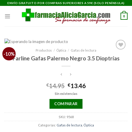
Saltar
ENVÍO GRATUITO POR COMPRAS SUPERIORES A 59€ (SOLO PENÍNSULA)
al
contenido
0
Productos
/
Óptica
/
Gafas de lectura
-10%
Añadir
Farline Gafas Palermo Negro 3.5 Dioptrías
a la
lista de
deseos
El
El
€
14.95
€
13.46
precio
precio
Sin existencias
original
actual
era:
es:
COMPARAR
€14.95.
€13.46.
SKU:
9568
Categorías:
Gafas de lectura
,
Óptica