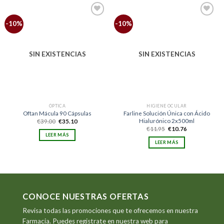
Añadir
Añadir
-10%
-10%
a la
a la
lista
lista
de
de
deseos
deseos
SIN EXISTENCIAS
SIN EXISTENCIAS
ÓPTICA
HIGIENE OCULAR
Oftan Mácula 90 Cápsulas
Farline Solución Única con Ácido
Hialurónico 2x500ml
El
El
€
39.00
€
35.10
precio
precio
El
El
€
11.95
€
10.76
original
actual
precio
precio
LEER MÁS
era:
es:
original
actual
LEER MÁS
€39.00.
€35.10.
era:
es:
€11.95.
€10.76.
CONOCE NUESTRAS OFERTAS
Revisa todas las promociones que te ofrecemos en nuestra
Farmacia. Puedes registrate en nuestra web para