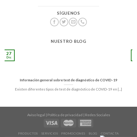
SÍGUENOS
NUESTRO BLOG
27
1
Dic
S
Información general sobre test de diagnóstico de COVID-19
Existen diferentes tipos de test de diagnóstico de COVID-19 en [...]
Aviso legal
|
Política de privacidad
|
Redes Sociales
PRODUCTOS
SERVICIOS
PROMOCIONES
BLOG
CONTACTA