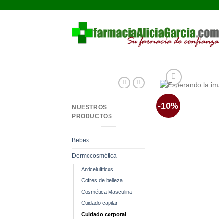
Saltar
al
contenido
-10%
NUESTROS
PRODUCTOS
Bebes
Dermocosmética
Anticelulíticos
Cofres de belleza
Cosmética Masculina
Cuidado capilar
Cuidado corporal