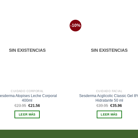
-10%
Añadir
Aña
a la
a 
lista de
list
deseos
des
SIN EXISTENCIAS
SIN EXISTENCIAS
CUIDADO CORPORAL
CUIDADO FACIAL
esderma Atopises Leche Corporal
Sesderma Acglicolic Classic Gel 8
400ml
Hidratante 50 ml
El
El
El
El
€
23.95
€
21.56
€
39.95
€
35.96
precio
precio
precio
precio
original
actual
original
actual
LEER MÁS
LEER MÁS
era:
es:
era:
es:
€23.95.
€21.56.
€39.95.
€35.96.