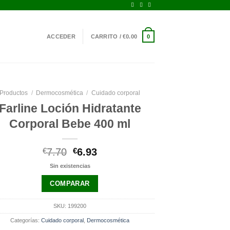
ACCEDER
CARRITO /
€
0.00
0
Productos
/
Dermocosmética
/
Cuidado corporal
Farline Loción Hidratante
Corporal Bebe 400 ml
El
El
€
7.70
€
6.93
precio
precio
Sin existencias
original
actual
era:
es:
COMPARAR
€7.70.
€6.93.
SKU:
199200
Categorías:
Cuidado corporal
,
Dermocosmética