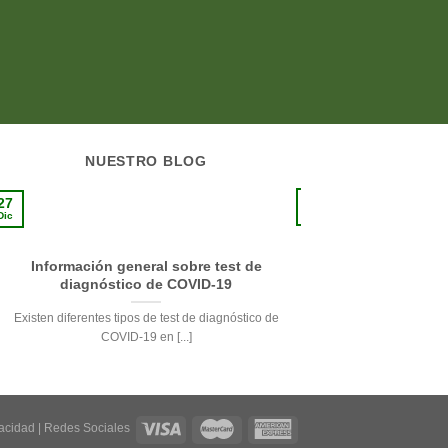
NUESTRO BLOG
10
27
Sep
Dic
Información general sobre test de
La pie
diagnóstico de COVID-19
Respetando su delicade
Existen diferentes tipos de test de diagnóstico de
de la pi
COVID-19 en [...]
vacidad
|
Redes Sociales