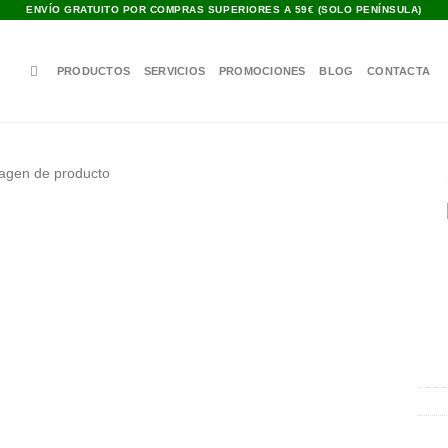
ENVÍO GRATUITO POR COMPRAS SUPERIORES A 59€ (SOLO PENÍNSULA)
PRODUCTOS
SERVICIOS
PROMOCIONES
BLOG
CONTACTA
Añadir
a la
lista de
deseos