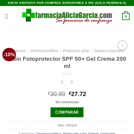
Saltar
ENVÍO GRATUITO POR COMPRAS SUPERIORES A 59€ (SOLO PENÍNSULA)
al
contenido
0
Productos
/
Dermocosmética
/
Protección solar
/
Solares corporales
-10%
Añadir
Isdin Fotoprotector SPF 50+ Gel Crema 200
a la
lista de
ml
deseos
El
El
€
30.80
€
27.72
precio
precio
Sin existencias
original
actual
era:
es:
COMPARAR
€30.80.
€27.72.
SKU:
333118
Categorías:
Dermocosmética
,
Protección solar
,
Solares corporales