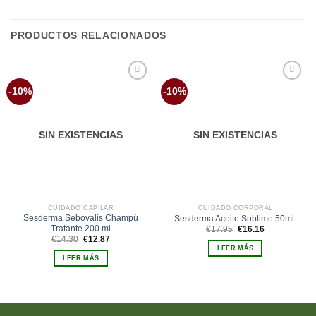
PRODUCTOS RELACIONADOS
Añadir
Añadir
-10%
-10%
a la
a la
lista de
lista de
deseos
deseos
SIN EXISTENCIAS
SIN EXISTENCIAS
CUIDADO CAPILAR
CUIDADO CORPORAL
Sesderma Sebovalis Champú
Sesderma Aceite Sublime 50ml.
Tratante 200 ml
El
El
€
17.95
€
16.16
precio
precio
El
El
€
14.30
€
12.87
original
actual
precio
precio
LEER MÁS
era:
es:
original
actual
LEER MÁS
€17.95.
€16.16.
era:
es:
€14.30.
€12.87.