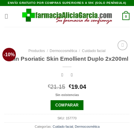
Saltar
ENVÍO GRATUITO POR COMPRAS SUPERIORES A 59€ (SOLO PENÍNSULA)
al
contenido
0
Productos
/
Dermocosmética
/
Cuidado facial
-10%
Añadir
Isdin Psoriatic Skin Emollient Duplo 2x200ml
a la
lista de
deseos
El
El
€
21.15
€
19.04
precio
precio
Sin existencias
original
actual
era:
es:
COMPARAR
€21.15.
€19.04.
SKU:
157770
Categorías:
Cuidado facial
,
Dermocosmética