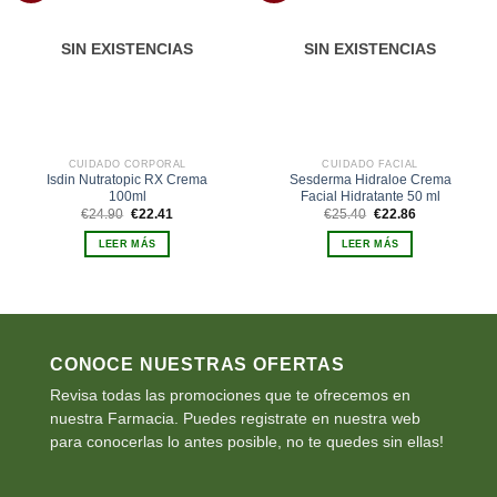
lista de
lista de
deseos
deseos
SIN EXISTENCIAS
SIN EXISTENCIAS
CUIDADO CORPORAL
CUIDADO FACIAL
Isdin Nutratopic RX Crema
Sesderma Hidraloe Crema
100ml
Facial Hidratante 50 ml
El
El
El
El
€
24.90
€
22.41
€
25.40
€
22.86
precio
precio
precio
precio
original
actual
original
actual
LEER MÁS
LEER MÁS
era:
es:
era:
es:
€24.90.
€22.41.
€25.40.
€22.86.
CONOCE NUESTRAS OFERTAS
Revisa todas las promociones que te ofrecemos en
nuestra Farmacia. Puedes registrate en nuestra web
para conocerlas lo antes posible, no te quedes sin ellas!