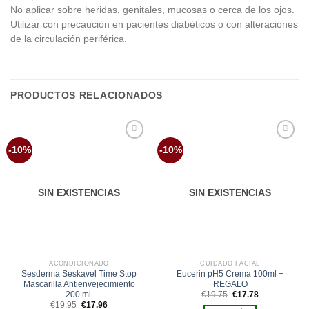
No aplicar sobre heridas, genitales, mucosas o cerca de los ojos.
Utilizar con precaución en pacientes diabéticos o con alteraciones
de la circulación periférica.
PRODUCTOS RELACIONADOS
Añadir
Añadir
-10%
-10%
a la
a la
lista de
lista de
deseos
deseos
SIN EXISTENCIAS
SIN EXISTENCIAS
ACONDICIONADO
CUIDADO FACIAL
Sesderma Seskavel Time Stop
Eucerin pH5 Crema 100ml +
Mascarilla Antienvejecimiento
REGALO
El
El
200 ml.
€
19.75
€
17.78
precio
precio
El
El
€
19.95
€
17.96
original
actual