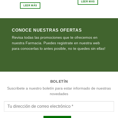
precio
precio
LEER MÁS
era:
es:
original
actual
€19.75.
€17.78.
LEER MÁS
era:
es:
€19.95.
€17.96.
CONOCE NUESTRAS OFERTAS
Revisa todas las promociones que te ofrecemos en
nuestra Farmacia. Puedes registrate en nuestra web
para conocerlas lo antes posible, no te quedes sin ellas!
BOLETÍN
Suscribete a nuestro boletín para estar informado de nuestras
novedades