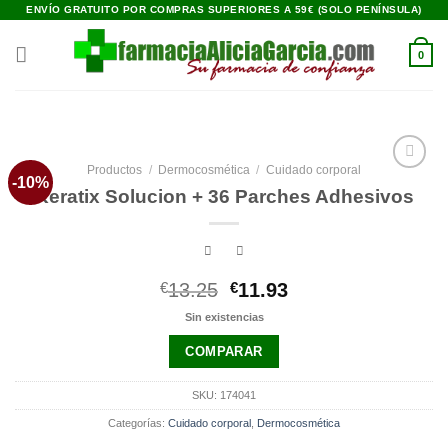
Saltar
ENVÍO GRATUITO POR COMPRAS SUPERIORES A 59€ (SOLO PENÍNSULA)
al
contenido
0
Productos
/
Dermocosmética
/
Cuidado corporal
-10%
Añadir
Keratix Solucion + 36 Parches Adhesivos
a la
lista de
deseos
El
El
€
13.25
€
11.93
precio
precio
Sin existencias
original
actual
era:
es:
COMPARAR
€13.25.
€11.93.
SKU:
174041
Categorías:
Cuidado corporal
,
Dermocosmética