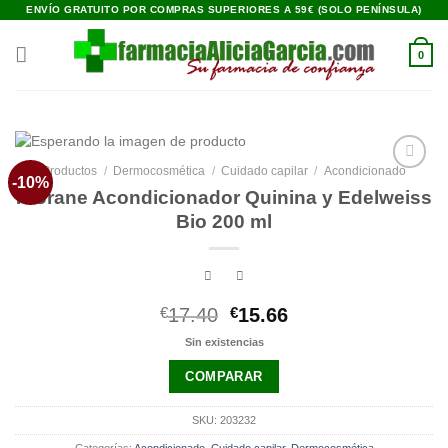
Saltar
ENVÍO GRATUITO POR COMPRAS SUPERIORES A 59€ (SOLO PENÍNSULA)
al
contenido
0
Productos
/
Dermocosmética
/
Cuidado capilar
/
Acondicionado
-10%
Añadir
Klorane Acondicionador Quinina y Edelweiss
a la
lista de
Bio 200 ml
deseos
El
El
€
17.40
€
15.66
precio
precio
Sin existencias
original
actual
era:
es:
COMPARAR
€17.40.
€15.66.
SKU:
203232