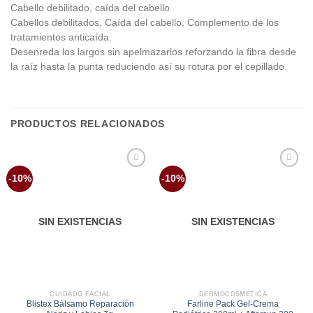
Cabello debilitado, caída del cabello
Cabellos debilitados. Caída del cabello. Complemento de los
tratamientos anticaída.
Desenreda los largos sin apelmazarlos reforzando la fibra desde
la raíz hasta la punta reduciendo así su rotura por el cepillado.
PRODUCTOS RELACIONADOS
Añadir
Añadir
-10%
-10%
a la
a la
lista de
lista de
deseos
deseos
SIN EXISTENCIAS
SIN EXISTENCIAS
CUIDADO FACIAL
DERMOCOSMÉTICA
Blistex Bálsamo Reparación
Farline Pack Gel-Crema