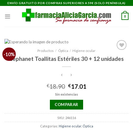
Saltar
ENVÍO GRATUITO POR COMPRAS SUPERIORES A 59€ (SOLO PENÍNSULA)
al
contenido
0
Productos
/
Óptica
/
Higiene ocular
-10%
Añadir
Lephanet Toallitas Estériles 30 + 12 unidades
a la
lista de
deseos
El
El
€
18.90
€
17.01
precio
precio
Sin existencias
original
actual
era:
es:
COMPARAR
€18.90.
€17.01.
SKU:
246116
Categorías:
Higiene ocular
,
Óptica