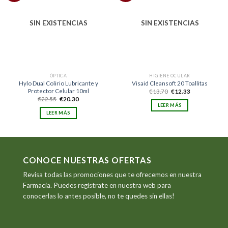
lista
lista
de
de
deseos
deseos
SIN EXISTENCIAS
SIN EXISTENCIAS
ÓPTICA
HIGIENE OCULAR
Hylo Dual Colirio Lubricante y
Visaid Cleansoft 20 Toallitas
Protector Celular 10ml
El
El
€
13.70
€
12.33
precio
precio
El
El
€
22.55
€
20.30
original
actual
precio
precio
LEER MÁS
era:
es:
original
actual
LEER MÁS
€13.70.
€12.33.
era:
es:
€22.55.
€20.30.
CONOCE NUESTRAS OFERTAS
Revisa todas las promociones que te ofrecemos en nuestra
Farmacia. Puedes registrate en nuestra web para
conocerlas lo antes posible, no te quedes sin ellas!