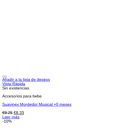
Añadir a la lista de deseos
Vista Rápida
Sin existencias
Accesorios para bebe
Suavinex Mordedor Musical +0 meses
El
El
€
9.25
€
8.33
precio
precio
Leer más
original
actual
-10%
era:
es: