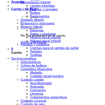
Acceder
Alimentación Infantil
Leches infantiles
Carrito /
€
0.00
0
Papillas y cereales
Potitos
Suplementos
Cuidado infantil
Embarazo y post-parto
Higiene infantil
Esponjas
Geles y champús
No hay productos en el carrito.
Higiene bucal infantil
Higiene nasal infantil
Volver a la tienda
Pañales y cuidados
Cremas para el cambio de pañal
0
Pañales
Carrito
Toallitas
Dermocosmética
Anticelulíticos
Cofres de belleza
Cosmética Masculina
Afeitado
Cuidado facial hombre
Cuidado capilar
Acondicionado
Anticaída
Coloración
Limpieza
Tratamientos específicos
Cuidado corporal
Cuidado de pies