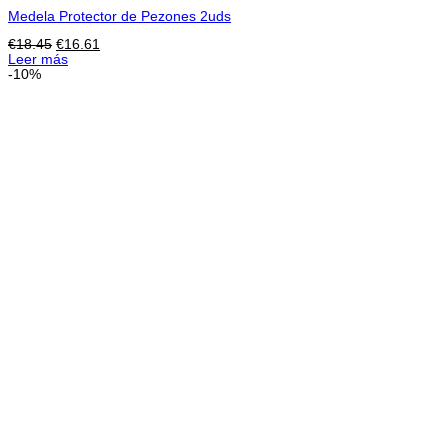
Medela Protector de Pezones 2uds
El
El
€
18.45
€
16.61
precio
precio
Leer más
original
actual
-10%
era:
es:
€18.45.
€16.61.