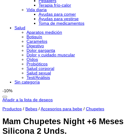
Pedaliers
Terapia frío-calor
Vida diaria
Ayudas para comer
Ayudas para vestirse
Toma de medicamentos
Salud
Aparatos medición
Botiquín
Caramelos
Digestivo
Dolor garganta
Dolor y cuidado muscular
Oídos
Probióticos
Salud corporal
Salud sexual
Test/Análisis
Sin categoría
-10%
Añadir a la lista de deseos
Productos
/
Bebes
/
Accesorios para bebe
/
Chupetes
Mam Chupetes Night +6 Meses
Silicona 2 Unds.