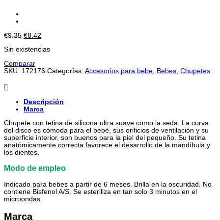
El
El
€
9.35
€
8.42
precio
precio
Sin existencias
original
actual
era:
es:
Comparar
€9.35.
€8.42.
SKU:
172176
Categorías:
Accesorios para bebe
,
Bebes
,
Chupetes
Descripción
Marca
Chupete con tetina de silicona ultra suave como la seda. La curva
del disco es cómoda para el bebé, sus orificios de ventilación y su
superficie interior, son buenos para la piel del pequeño. Su tetina
anatómicamente correcta favorece el desarrollo de la mandíbula y
los dientes.
Modo de empleo
Indicado para bebes a partir de 6 meses. Brilla en la oscuridad. No
contiene Bisfenol A/S. Se esteriliza en tan solo 3 minutos en el
microondas.
Marca