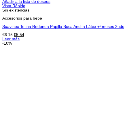
Añadir a la lista de deseos
Vista Rápida
Sin existencias
Accesorios para bebe
Suavinex Tetina Redonda Papilla Boca Ancha Látex +4meses 2uds
El
El
€
6.15
€
5.54
precio
precio
Leer más
original
actual
-10%
era:
es:
€6.15.
€5.54.