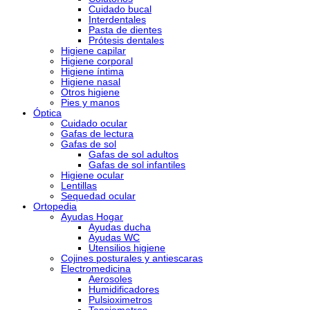
Cuidado bucal
Interdentales
Pasta de dientes
Prótesis dentales
Higiene capilar
Higiene corporal
Higiene íntima
Higiene nasal
Otros higiene
Pies y manos
Óptica
Cuidado ocular
Gafas de lectura
Gafas de sol
Gafas de sol adultos
Gafas de sol infantiles
Higiene ocular
Lentillas
Sequedad ocular
Ortopedia
Ayudas Hogar
Ayudas ducha
Ayudas WC
Utensilios higiene
Cojines posturales y antiescaras
Electromedicina
Aerosoles
Humidificadores
Pulsioximetros