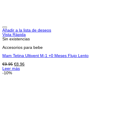
Añadir a la lista de deseos
Vista Rápida
Sin existencias
Accesorios para bebe
Mam Tetina Ultivent M-1 +0 Meses Flujo Lento
El
El
€
9.95
€
8.96
precio
precio
Leer más
original
actual
-10%
era:
es:
€9.95.
€8.96.