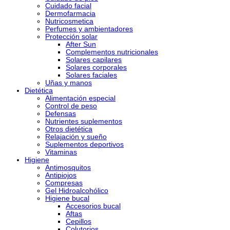
Cuidado facial
Dermofarmacia
Nutricosmetica
Perfumes y ambientadores
Protección solar
After Sun
Complementos nutricionales
Solares capilares
Solares corporales
Solares faciales
Uñas y manos
Dietética
Alimentación especial
Control de peso
Defensas
Nutrientes suplementos
Otros dietética
Relajación y sueño
Suplementos deportivos
Vitaminas
Higiene
Antimosquitos
Antipiojos
Compresas
Gel Hidroalcohólico
Higiene bucal
Accesorios bucal
Aftas
Cepillos
Colutorios