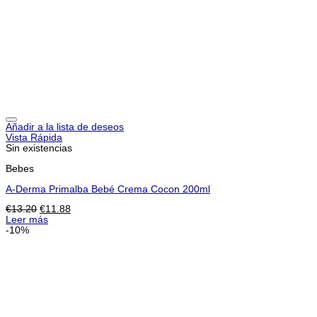
Añadir a la lista de deseos
Vista Rápida
Sin existencias
Bebes
A-Derma Primalba Bebé Crema Cocon 200ml
El
El
€
13.20
€
11.88
precio
precio
Leer más
original
actual
-10%
era:
es:
€13.20.
€11.88.