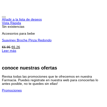
Añadir a la lista de deseos
Vista Rápida
Sin existencias
Accesorios para bebe
Suavinex Broche Pinza Redondo
El
El
€
6.95
€
6.26
precio
precio
Leer más
original
actual
era:
es:
€6.95.
€6.26.
conoce nuestras ofertas
Revisa todas las promociones que te ofrecemos en nuestra
Farmacia. Puedes registrate en nuestra web para conocerlas lo
antes posible, no te quedes sin ellas!
Promociones