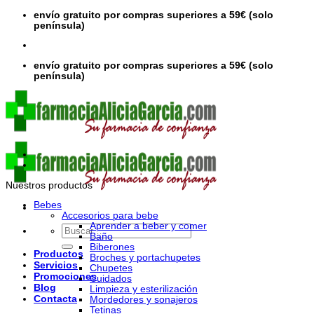
Saltar
envío gratuito por compras superiores a 59€ (solo
al
península)
contenido
envío gratuito por compras superiores a 59€ (solo
península)
Nuestros productos
Bebes
Accesorios para bebe
Aprender a beber y comer
Buscar
Baño
por:
Biberones
Productos
Broches y portachupetes
Servicios
Chupetes
Promociones
Cuidados
Blog
Limpieza y esterilización
Contacta
Mordedores y sonajeros
Tetinas