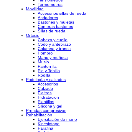
Tensiometros
Termometros
Movilidad
Accesorios sillas de rueda
Andadores
Bastones y muletas
Conteras bastones
Sillas de rueda
Ortesis
Cabeza y cuello
Codo y antebrazo
Columna y tronco
Hombro
Mano y muñeca
Muslo
Pantorrilla
Pie y Tobillo
Rodilla
Podología y calzados
Accesorios
Calzado
Fieltros
Hidratación
Plantillas
Silicona y gel
Prendas compresivas
Rehabilitación
Ejercitación de mano
Kinesiotape
Parafina