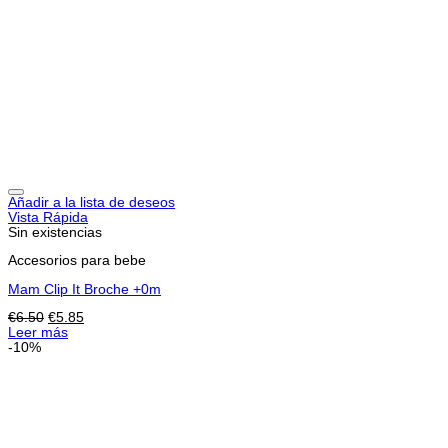
Añadir a la lista de deseos
Vista Rápida
Sin existencias
Accesorios para bebe
Mam Clip It Broche +0m
El
El
€
6.50
€
5.85
precio
precio
Leer más
original
actual
-10%
era:
es:
€6.50.
€5.85.