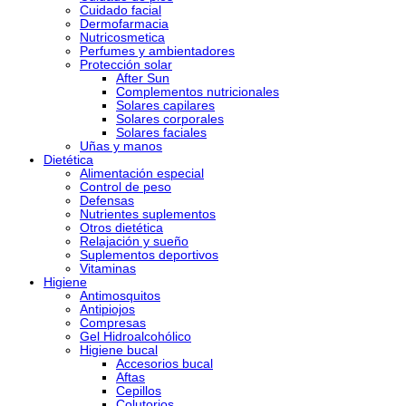
Cuidado facial
Dermofarmacia
Nutricosmetica
Perfumes y ambientadores
Protección solar
After Sun
Complementos nutricionales
Solares capilares
Solares corporales
Solares faciales
Uñas y manos
Dietética
Alimentación especial
Control de peso
Defensas
Nutrientes suplementos
Otros dietética
Relajación y sueño
Suplementos deportivos
Vitaminas
Higiene
Antimosquitos
Antipiojos
Compresas
Gel Hidroalcohólico
Higiene bucal
Accesorios bucal
Aftas
Cepillos
Colutorios