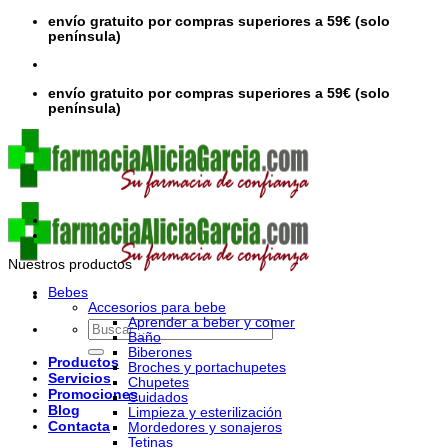
Saltar
envío gratuito por compras superiores a 59€ (solo
al
península)
contenido
envío gratuito por compras superiores a 59€ (solo
península)
Nuestros productos
Bebes
Accesorios para bebe
Aprender a beber y comer
Buscar
Baño
por:
Biberones
Productos
Broches y portachupetes
Servicios
Chupetes
Promociones
Cuidados
Blog
Limpieza y esterilización
Contacta
Mordedores y sonajeros
Tetinas