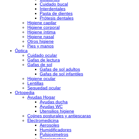
Cuidado bucal
Interdentales
Pasta de dientes
Prótesis dentales
Higiene capilar
Higiene corporal
Higiene íntima
Higiene nasal
Otros higiene
Pies y manos
Óptica
Cuidado ocular
Gafas de lectura
Gafas de sol
Gafas de sol adultos
Gafas de sol infantiles
Higiene ocular
Lentillas
Sequedad ocular
Ortopedia
Ayudas Hogar
Ayudas ducha
Ayudas WC
Utensilios higiene
Cojines posturales y antiescaras
Electromedicina
Aerosoles
Humidificadores
Pulsioximetros