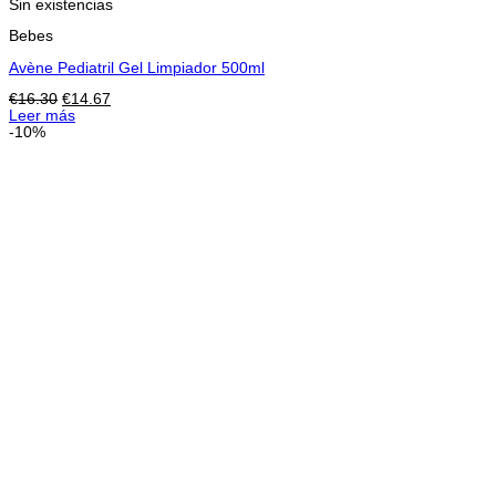
Sin existencias
Bebes
Avène Pediatril Gel Limpiador 500ml
El
El
€
16.30
€
14.67
precio
precio
Leer más
original
actual
-10%
era:
es:
€16.30.
€14.67.