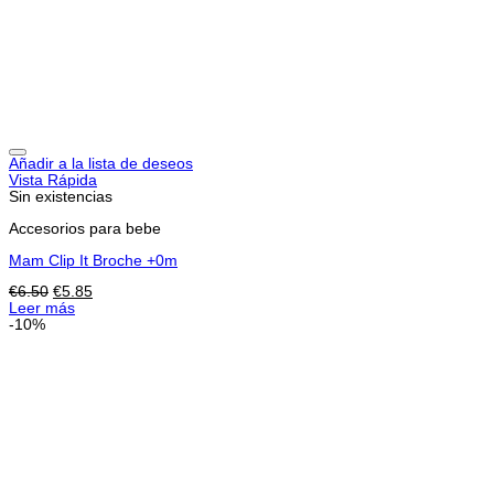
Añadir a la lista de deseos
Vista Rápida
Sin existencias
Accesorios para bebe
Mam Clip It Broche +0m
El
El
€
6.50
€
5.85
precio
precio
Leer más
original
actual
-10%
era:
es:
€6.50.
€5.85.