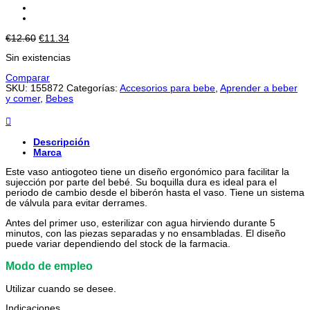
El
El
€
12.60
€
11.34
precio
precio
Sin existencias
original
actual
era:
es:
Comparar
€12.60.
€11.34.
SKU:
155872
Categorías:
Accesorios para bebe
,
Aprender a beber
y comer
,
Bebes
Descripción
Marca
Este vaso antiogoteo tiene un diseño ergonómico para facilitar la
sujección por parte del bebé. Su boquilla dura es ideal para el
periodo de cambio desde el biberón hasta el vaso. Tiene un sistema
de válvula para evitar derrames.
Antes del primer uso, esterilizar con agua hirviendo durante 5
minutos, con las piezas separadas y no ensambladas. El diseño
puede variar dependiendo del stock de la farmacia.
Modo de empleo
Utilizar cuando se desee.
Indicaciones