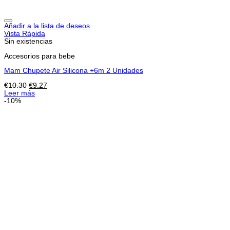
Añadir a la lista de deseos
Vista Rápida
Sin existencias
Accesorios para bebe
Mam Chupete Air Silicona +6m 2 Unidades
El
El
€
10.30
€
9.27
precio
precio
Leer más
original
actual
-10%
era:
es:
€10.30.
€9.27.