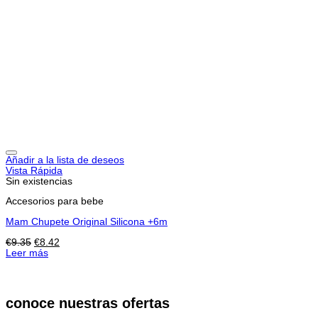
Añadir a la lista de deseos
Vista Rápida
Sin existencias
Accesorios para bebe
Mam Chupete Original Silicona +6m
El
El
€
9.35
€
8.42
precio
precio
Leer más
original
actual
era:
es:
€9.35.
€8.42.
conoce nuestras ofertas