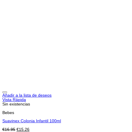
Añadir a la lista de deseos
Vista Rápida
Sin existencias
Bebes
Suavinex Colonia Infantil 100ml
El
El
€
16.95
€
15.26