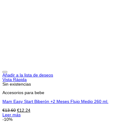
Añadir a la lista de deseos
Vista Rápida
Sin existencias
Accesorios para bebe
Mam Easy Start Biberón +2 Meses Flujo Medio 260 ml.
El
El
€
13.60
€
12.24
precio
precio
Leer más
original
actual
-10%
era:
es:
€13.60.
€12.24.