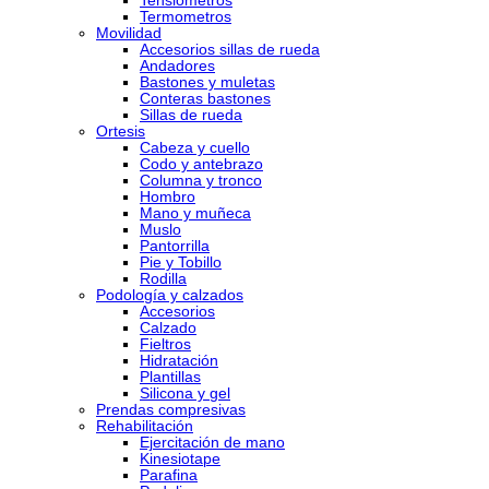
Tensiometros
Termometros
Movilidad
Accesorios sillas de rueda
Andadores
Bastones y muletas
Conteras bastones
Sillas de rueda
Ortesis
Cabeza y cuello
Codo y antebrazo
Columna y tronco
Hombro
Mano y muñeca
Muslo
Pantorrilla
Pie y Tobillo
Rodilla
Podología y calzados
Accesorios
Calzado
Fieltros
Hidratación
Plantillas
Silicona y gel
Prendas compresivas
Rehabilitación
Ejercitación de mano
Kinesiotape
Parafina