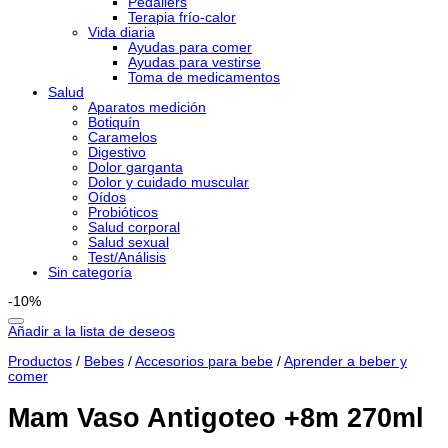
Pedaliers
Terapia frío-calor
Vida diaria
Ayudas para comer
Ayudas para vestirse
Toma de medicamentos
Salud
Aparatos medición
Botiquín
Caramelos
Digestivo
Dolor garganta
Dolor y cuidado muscular
Oídos
Probióticos
Salud corporal
Salud sexual
Test/Análisis
Sin categoría
-10%
Añadir a la lista de deseos
Productos
/
Bebes
/
Accesorios para bebe
/
Aprender a beber y
comer
Mam Vaso Antigoteo +8m 270ml