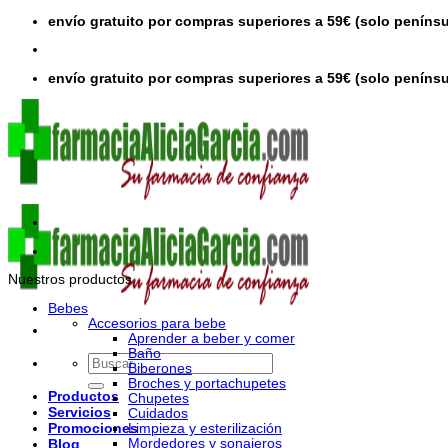
Saltar
envío gratuito por compras superiores a 59€ (solo penínsu
al
contenido
envío gratuito por compras superiores a 59€ (solo penínsu
Nuestros productos
Bebes
Accesorios para bebe
Aprender a beber y comer
Baño
Buscar
Biberones
por:
Broches y portachupetes
Productos
Chupetes
Servicios
Cuidados
Promociones
Limpieza y esterilización
Mordedores y sonajeros
Blog