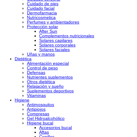
Cuidado de pies
Cuidado facial
Dermofarmacia
Nutricosmetica
Perfumes y ambientadores
Protección solar
After Sun
Complementos nutricionales
Solares capilares
Solares corporales
Solares faciales
Uñas y manos
Dietética
Alimentación especial
Control de peso
Defensas
Nutrientes suplementos
Otros dietética
Relajación y sueño
Suplementos deportivos
Vitaminas
Higiene
Antimosquitos
Antipiojos
Compresas
Gel Hidroalcohólico
Higiene bucal
Accesorios bucal
Aftas
Cepillos