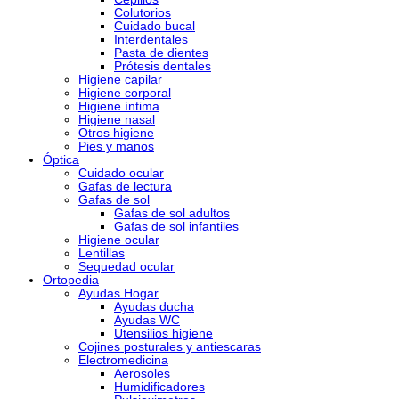
Colutorios
Cuidado bucal
Interdentales
Pasta de dientes
Prótesis dentales
Higiene capilar
Higiene corporal
Higiene íntima
Higiene nasal
Otros higiene
Pies y manos
Óptica
Cuidado ocular
Gafas de lectura
Gafas de sol
Gafas de sol adultos
Gafas de sol infantiles
Higiene ocular
Lentillas
Sequedad ocular
Ortopedia
Ayudas Hogar
Ayudas ducha
Ayudas WC
Utensilios higiene
Cojines posturales y antiescaras
Electromedicina
Aerosoles
Humidificadores