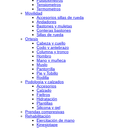
Pulsioximetros
Tensiometros
Termometros
Movilidad
Accesorios sillas de rueda
Andadores
Bastones y muletas
Conteras bastones
Sillas de rueda
Ortesis
Cabeza y cuello
Codo y antebrazo
Columna y tronco
Hombro
Mano y muñeca
Muslo
Pantorrilla
Pie y Tobillo
Rodilla
Podología y calzados
Accesorios
Calzado
Fieltros
Hidratación
Plantillas
Silicona y gel
Prendas compresivas
Rehabilitación
Ejercitación de mano
Kinesiotape