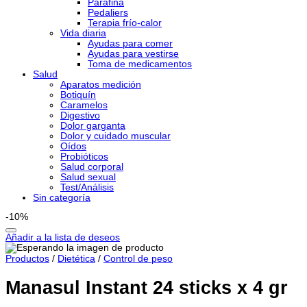
Parafina
Pedaliers
Terapia frío-calor
Vida diaria
Ayudas para comer
Ayudas para vestirse
Toma de medicamentos
Salud
Aparatos medición
Botiquín
Caramelos
Digestivo
Dolor garganta
Dolor y cuidado muscular
Oídos
Probióticos
Salud corporal
Salud sexual
Test/Análisis
Sin categoría
-10%
Añadir a la lista de deseos
Productos
/
Dietética
/
Control de peso
Manasul Instant 24 sticks x 4 gr