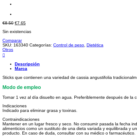
El
El
€
8.50
€
7.65
precio
precio
Sin existencias
original
actual
era:
es:
Comparar
€8.50.
€7.65.
SKU:
163340
Categorías:
Control de peso
,
Dietética
Otros
Descripción
Marca
Sticks que contienen una variedad de cassia angustifolia tradicionalment
Modo de empleo
Tomar 1 vez al día disuelto en agua. Preferiblemente después de la 
Indicaciones
Indicado para eliminar grasa y toxinas.
Contraindicaciones
Mantener en un lugar fresco y seco. No consumir pasada la fecha ind
alimenticios como un sustituto de una dieta variada y equilibrada y u
producto. En caso de duda, consultar con su médico o farmacéutico.