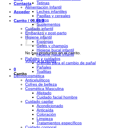
Tetinas
Contacta
Alimentación Infantil
Leches infantiles
Acceder
Papillas y cereales
Potitos
Carrito /
€
0.00
0
Suplementos
Cuidado infantil
Embarazo y post-parto
Higiene infantil
Esponjas
Geles y champús
Higiene bucal infantil
No hay productos en el carrito.
Higiene nasal infantil
Pañales y cuidados
Volver a la tienda
Cremas para el cambio de pañal
Pañales
0
Toallitas
Carrito
Dermocosmética
Anticelulíticos
Cofres de belleza
Cosmética Masculina
Afeitado
Cuidado facial hombre
Cuidado capilar
Acondicionado
Anticaída
Coloración
Limpieza
Tratamientos específicos
Cuidado corporal