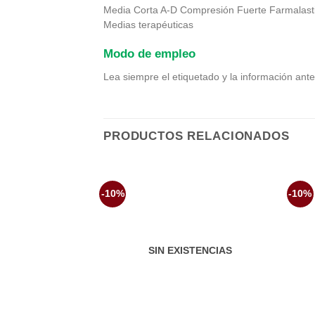
Media Corta A-D Compresión Fuerte Farmalasti
Medias terapéuticas
Modo de empleo
Lea siempre el etiquetado y la información ante
PRODUCTOS RELACIONADOS
-10%
-10%
Añadir
a la
lista de
deseos
SIN EXISTENCIAS