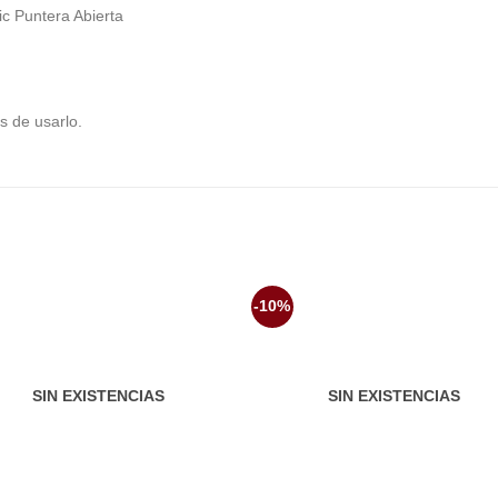
c Puntera Abierta
s de usarlo.
-10%
Añadir
Aña
a la
a 
lista de
list
deseos
des
SIN EXISTENCIAS
SIN EXISTENCIAS