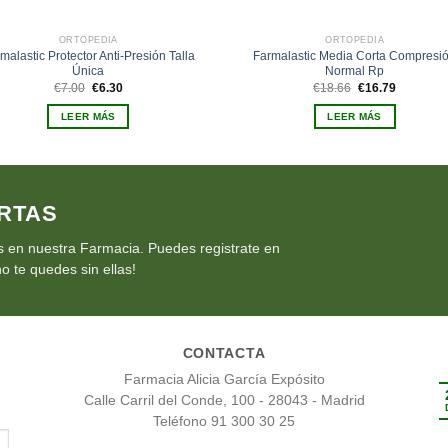
ORTOPEDIA
ORTOPEDIA
malastic Protector Anti-Presión Talla
Farmalastic Media Corta Compresi
Única
Normal Rp
El
El
El
El
€
7.00
€
6.30
€
18.66
€
16.79
precio
precio
precio
precio
original
actual
original
actual
LEER MÁS
LEER MÁS
era:
es:
era:
es:
€7.00.
€6.30.
€18.66.
€16.79.
RTAS
 en nuestra Farmacia. Puedes registrate en
o te quedes sin ellas!
CONTACTA
Farmacia Alicia García Expósito
Calle Carril del Conde, 100 - 28043 - Madrid
Teléfono 91 300 30 25