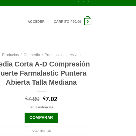
ACCEDER
CARRITO /
€
0.00
0
Productos
/
Ortopedia
/
Prendas compresivas
edia Corta A-D Compresión
uerte Farmalastic Puntera
Abierta Talla Mediana
El
El
€
7.80
€
7.02
precio
precio
Sin existencias
original
actual
era:
es:
COMPARAR
€7.80.
€7.02.
SKU:
441246