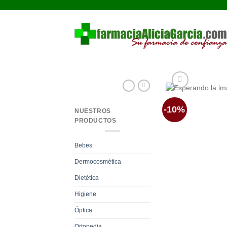
Saltar
al
contenido
-10%
NUESTROS
PRODUCTOS
Bebes
Dermocosmética
Dietética
Higiene
Óptica
Ortopedia