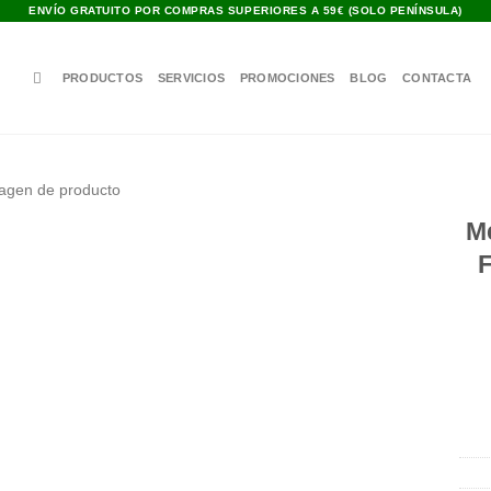
ENVÍO GRATUITO POR COMPRAS SUPERIORES A 59€ (SOLO PENÍNSULA)
PRODUCTOS
SERVICIOS
PROMOCIONES
BLOG
CONTACTA
M
Añadir
F
a la
lista de
deseos