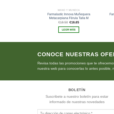
MANO Y MUÑECA
Farmalastic Innova Muñequera
Far
Metacarpiana Férula Talla M
El
El
€
18.50
€
16.65
precio
precio
original
actual
LEER MÁS
era:
es:
€18.50.
€16.65.
CONOCE NUESTRAS OFE
Revisa todas las promociones que te ofrecemos
nuestra web para conocerlas lo antes posible, n
BOLETÍN
Suscribete a nuestro boletín para estar
informado de nuestras novedades