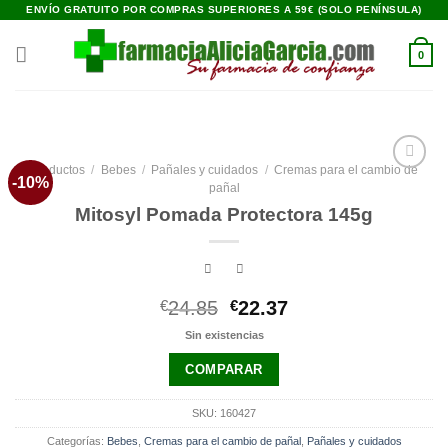
Saltar
ENVÍO GRATUITO POR COMPRAS SUPERIORES A 59€ (SOLO PENÍNSULA)
al
contenido
0
Productos
/
Bebes
/
Pañales y cuidados
/
Cremas para el cambio de
-10%
Añadir
pañal
a la
Mitosyl Pomada Protectora 145g
lista de
deseos
El
El
€
24.85
€
22.37
precio
precio
Sin existencias
original
actual
era:
es:
COMPARAR
€24.85.
€22.37.
SKU:
160427
Categorías:
Bebes
,
Cremas para el cambio de pañal
,
Pañales y cuidados