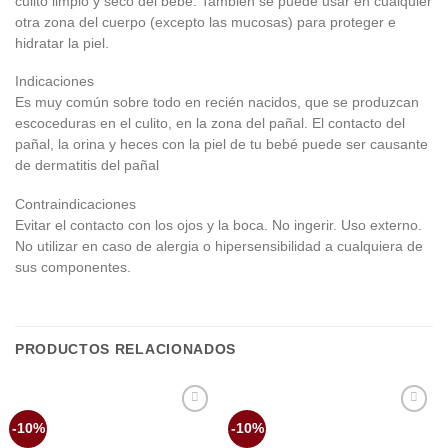
culito limpio y seco del bebé. También se puede usar en cualquier
otra zona del cuerpo (excepto las mucosas) para proteger e
hidratar la piel.
Indicaciones
Es muy común sobre todo en recién nacidos, que se produzcan
escoceduras en el culito, en la zona del pañal. El contacto del
pañal, la orina y heces con la piel de tu bebé puede ser causante
de dermatitis del pañal
Contraindicaciones
Evitar el contacto con los ojos y la boca. No ingerir. Uso externo.
No utilizar en caso de alergia o hipersensibilidad a cualquiera de
sus componentes.
PRODUCTOS RELACIONADOS
Añadir
Añadir
-10%
-10%
a la
a la
lista de
lista de