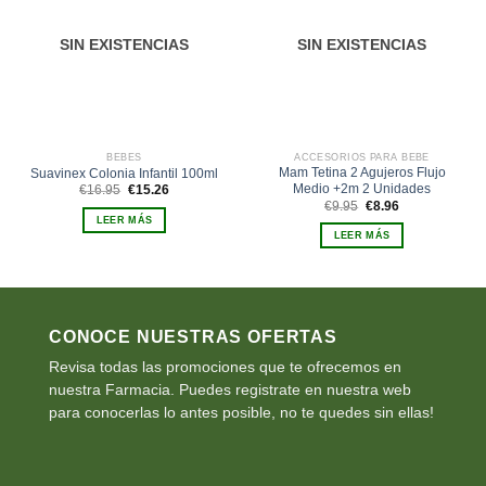
deseos
deseos
SIN EXISTENCIAS
SIN EXISTENCIAS
BEBES
ACCESORIOS PARA BEBE
Mam Tetina 2 Agujeros Flujo
Suavinex Colonia Infantil 100ml
Medio +2m 2 Unidades
El
El
€
16.95
€
15.26
precio
precio
El
El
€
9.95
€
8.96
original
actual
precio
precio
LEER MÁS
era:
es:
original
actual
LEER MÁS
€16.95.
€15.26.
era:
es:
€9.95.
€8.96.
CONOCE NUESTRAS OFERTAS
Revisa todas las promociones que te ofrecemos en
nuestra Farmacia. Puedes registrate en nuestra web
para conocerlas lo antes posible, no te quedes sin ellas!