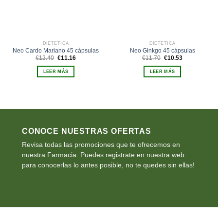
DIETÉTICA
DIETÉTICA
Neo Cardo Mariano 45 cápsulas
Neo Ginkgo 45 cápsulas
El
El
El
El
€
12.40
€
11.16
€
11.70
€
10.53
precio
precio
precio
precio
original
actual
original
actual
LEER MÁS
LEER MÁS
era:
es:
era:
es:
€12.40.
€11.16.
€11.70.
€10.53.
CONOCE NUESTRAS OFERTAS
Revisa todas las promociones que te ofrecemos en
nuestra Farmacia. Puedes registrate en nuestra web
para conocerlas lo antes posible, no te quedes sin ellas!