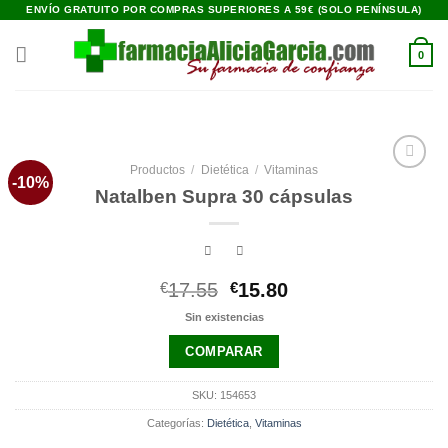
Saltar
ENVÍO GRATUITO POR COMPRAS SUPERIORES A 59€ (SOLO PENÍNSULA)
al
contenido
0
Productos
/
Dietética
/
Vitaminas
-10%
Añadir
Natalben Supra 30 cápsulas
a la
lista de
deseos
El
El
€
17.55
€
15.80
precio
precio
Sin existencias
original
actual
era:
es:
COMPARAR
€17.55.
€15.80.
SKU:
154653
Categorías:
Dietética
,
Vitaminas