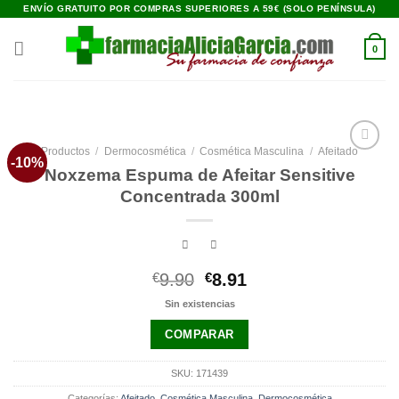
Saltar
ENVÍO GRATUITO POR COMPRAS SUPERIORES A 59€ (SOLO PENÍNSULA)
al
contenido
0
Productos
/
Dermocosmética
/
Cosmética Masculina
/
Afeitado
-10%
Añadir
Noxzema Espuma de Afeitar Sensitive
a la
lista de
Concentrada 300ml
deseos
El
El
€
9.90
€
8.91
precio
precio
Sin existencias
original
actual
era:
es:
COMPARAR
€9.90.
€8.91.
SKU:
171439
Categorías:
Afeitado
,
Cosmética Masculina
,
Dermocosmética