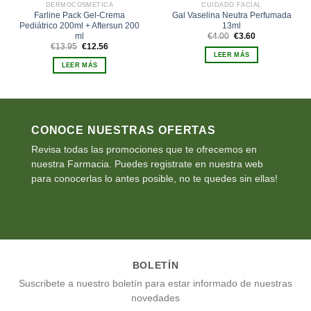
DERMOCOSMÉTICA
CUIDADO FACIAL
Farline Pack Gel-Crema
Gal Vaselina Neutra Perfumada
Pediátrico 200ml + Aftersun 200
13ml
El
El
ml
€
4.00
€
3.60
precio
precio
El
El
€
13.95
€
12.56
original
actual
precio
precio
LEER MÁS
era:
es:
original
actual
€4.00.
€3.60.
LEER MÁS
era:
es:
€13.95.
€12.56.
CONOCE NUESTRAS OFERTAS
Revisa todas las promociones que te ofrecemos en
nuestra Farmacia. Puedes registrate en nuestra web
para conocerlas lo antes posible, no te quedes sin ellas!
BOLETÍN
Suscribete a nuestro boletín para estar informado de nuestras
novedades