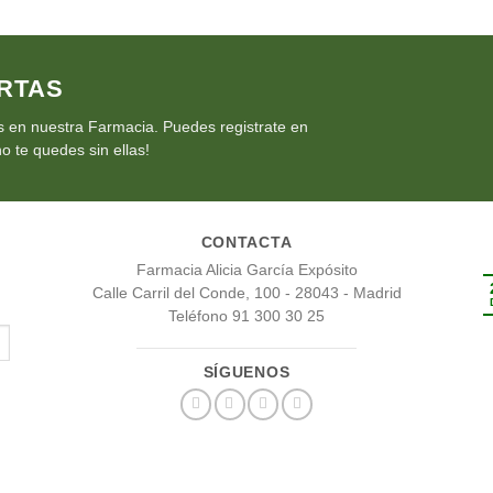
€8.50.
€7.65.
RTAS
 en nuestra Farmacia. Puedes registrate en
o te quedes sin ellas!
CONTACTA
Farmacia Alicia García Expósito
Calle Carril del Conde, 100 - 28043 - Madrid
Teléfono 91 300 30 25
SÍGUENOS