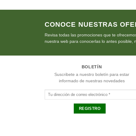
€6.15.
€5.54.
CONOCE NUESTRAS OFE
Revisa todas las promociones que te ofrecemos
nuestra web para conocerlas lo antes posible, n
BOLETÍN
Suscribete a nuestro boletín para estar
informado de nuestras novedades