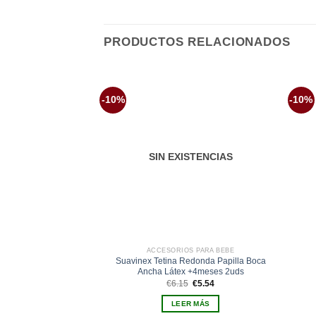
PRODUCTOS RELACIONADOS
-10%
-10%
Añadir
a la
lista de
deseos
SIN EXISTENCIAS
ACCESORIOS PARA BEBE
Suavinex Tetina Redonda Papilla Boca
Ancha Látex +4meses 2uds
El
El
€
6.15
€
5.54
precio
precio
original
actual
LEER MÁS
era:
es: