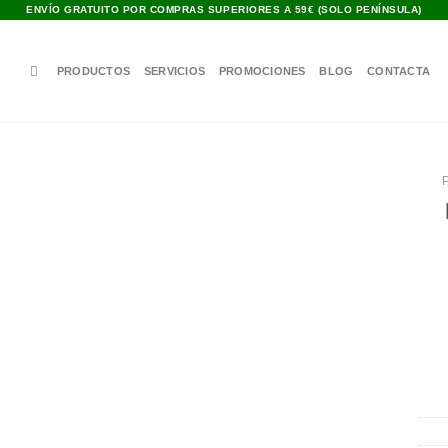
ENVÍO GRATUITO POR COMPRAS SUPERIORES A 59€ (SOLO PENÍNSULA)
PRODUCTOS
SERVICIOS
PROMOCIONES
BLOG
CONTACTA
P
Añadir
a la
lista de
deseos