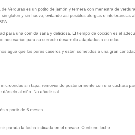
 de Verduras es un potito de jamón y ternera con menestra de verdura
 sin gluten y sin huevo, evitando así posibles alergias o intolerancias
 BPA.
idad para una comida sana y deliciosa. El tiempo de cocción es el ade
tes necesarios para su correcto desarrollo adaptados a su edad.
nos agua que los purés caseros y están sometidos a una gran cantidad
n el microondas sin tapa, removiendo posteriormente con una cuchara p
 dárselo al niño. No añadir sal.
és a partir de 6 meses.
ir parada la fecha indicada en el envase. Contiene leche.