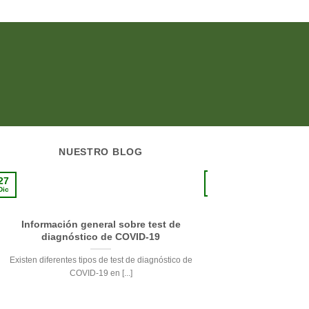
NUESTRO BLOG
10
27
Sep
Dic
Información general sobre test de
La pie
diagnóstico de COVID-19
Respetando su delicade
Existen diferentes tipos de test de diagnóstico de
de la pi
COVID-19 en [...]