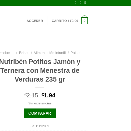
ACCEDER
CARRITO /
€
0.00
0
roductos
/
Bebes
/
Alimentación Infantil
/
Potitos
Nutribén Potitos Jamón y
Ternera con Menestra de
Verduras 235 gr
El
El
€
2.15
€
1.94
precio
precio
Sin existencias
original
actual
era:
es:
COMPARAR
€2.15.
€1.94.
SKU:
192069