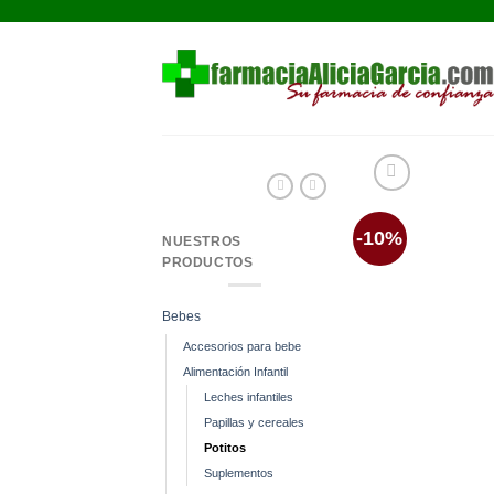
Saltar
al
contenido
-10%
NUESTROS
PRODUCTOS
Bebes
Accesorios para bebe
Alimentación Infantil
Leches infantiles
Papillas y cereales
Potitos
Suplementos