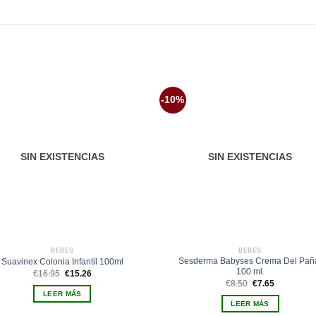
-10%
Añadir
Aña
a la
a 
lista de
list
deseos
des
SIN EXISTENCIAS
SIN EXISTENCIAS
BEBES
BEBES
Sesderma Babyses Crema Del Pañ
Suavinex Colonia Infantil 100ml
100 ml.
El
El
€
16.95
€
15.26
precio
precio
El
El
€
8.50
€
7.65
original
actual
precio
precio
LEER MÁS
era:
es:
original
actual
LEER MÁS
€16.95.
€15.26.
era:
es: