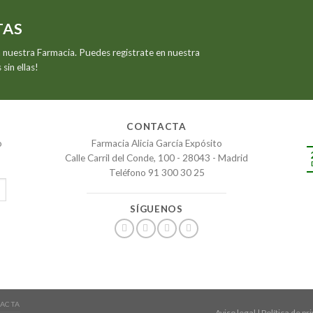
TAS
 nuestra Farmacia. Puedes registrate en nuestra
sin ellas!
CONTACTA
o
Farmacia Alicia García Expósito
Calle Carril del Conde, 100 - 28043 - Madrid
Teléfono 91 300 30 25
SÍGUENOS
ACTA
Aviso legal
|
Política de pr