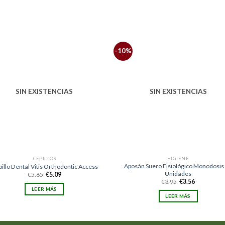
-10%
Añadir
Aña
a la
a 
lista
li
de
d
deseos
des
SIN EXISTENCIAS
SIN EXISTENCIAS
CEPILLOS
HIGIENE
Aposán Suero Fisiológico Monodosis
illo Dental Vitis Orthodontic Access
Unidades
El
El
€
5.65
€
5.09
precio
precio
El
El
€
3.95
€
3.56
original
actual
precio
precio
LEER MÁS
era:
es:
original
actual
LEER MÁS
€5.65.
€5.09.
era:
es:
€3.95.
€3.56.