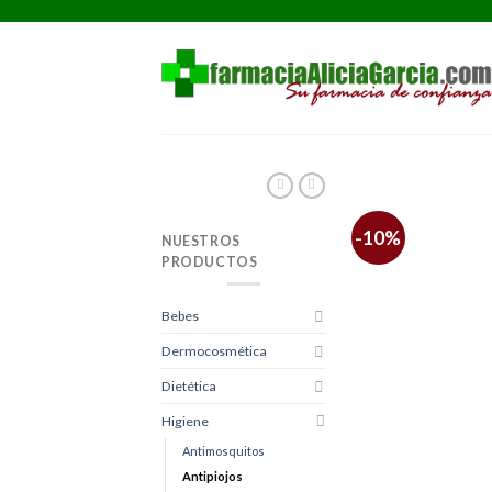
Saltar
al
contenido
-10%
NUESTROS
PRODUCTOS
Bebes
Dermocosmética
Dietética
Higiene
Antimosquitos
Antipiojos