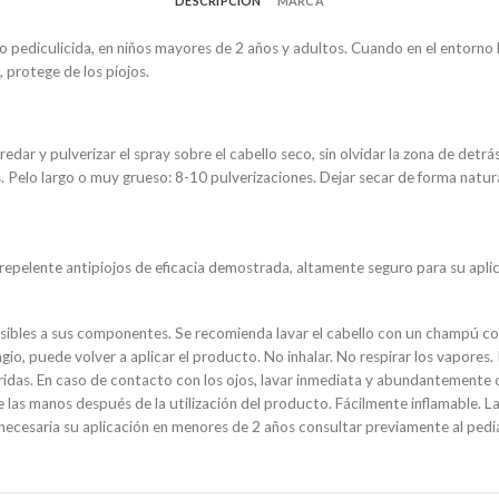
DESCRIPCIÓN
MARCA
 pediculicida, en niños mayores de 2 años y adultos. Cuando en el entorno 
 protege de los piojos.
dar y pulverizar el spray sobre el cabello seco, sin olvidar la zona de detrás
. Pelo largo o muy grueso: 8-10 pulverizaciones. Dejar secar de forma natura
 repelente antipiojos de eficacia demostrada, altamente seguro para su aplic
ensibles a sus componentes. Se recomienda lavar el cabello con un champú c
o, puede volver a aplicar el producto. No inhalar. No respirar los vapores. Ir
eridas. En caso de contacto con los ojos, lavar inmediata y abundantemente 
las manos después de la utilización del producto. Fácilmente inflamable. La
r necesaria su aplicación en menores de 2 años consultar previamente al ped