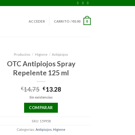
ACCEDER
CARRITO /
€
0.00
0
Productos
/
Higiene
/
Antipiojos
OTC Antipiojos Spray
Repelente 125 ml
El
El
€
14.75
€
13.28
precio
precio
Sin existencias
original
actual
era:
es:
COMPARAR
€14.75.
€13.28.
SKU:
159958
Categorías:
Antipiojos
,
Higiene