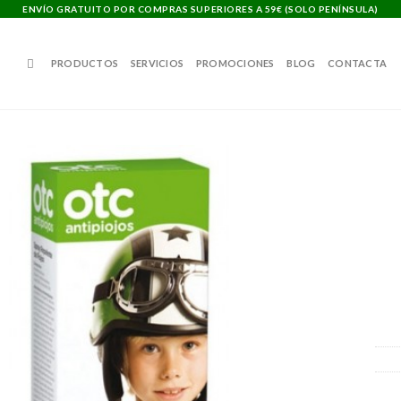
ENVÍO GRATUITO POR COMPRAS SUPERIORES A 59€ (SOLO PENÍNSULA)
PRODUCTOS
SERVICIOS
PROMOCIONES
BLOG
CONTACTA
Añadir
a la
lista de
deseos