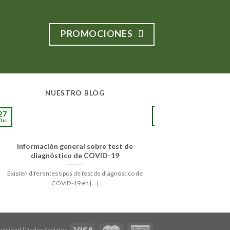
PROMOCIONES
NUESTRO BLOG
10
27
Sep
Dic
Información general sobre test de
La pie
diagnóstico de COVID-19
Respetando su delicade
Existen diferentes tipos de test de diagnóstico de
de la pi
COVID-19 en [...]
ivacidad
|
Redes Sociales