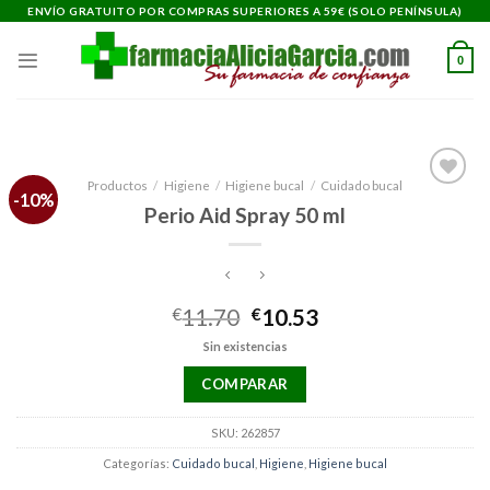
Saltar
ENVÍO GRATUITO POR COMPRAS SUPERIORES A 59€ (SOLO PENÍNSULA)
al
contenido
0
Productos
/
Higiene
/
Higiene bucal
/
Cuidado bucal
-10%
Añadir
Perio Aid Spray 50 ml
a la
lista de
deseos
El
El
€
11.70
€
10.53
precio
precio
Sin existencias
original
actual
era:
es:
COMPARAR
€11.70.
€10.53.
SKU:
262857
Categorías:
Cuidado bucal
,
Higiene
,
Higiene bucal