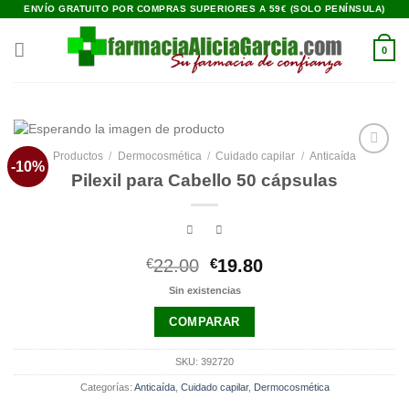
Saltar
ENVÍO GRATUITO POR COMPRAS SUPERIORES A 59€ (SOLO PENÍNSULA)
al
contenido
0
Productos
/
Dermocosmética
/
Cuidado capilar
/
Anticaída
-10%
Añadir
Pilexil para Cabello 50 cápsulas
a la
lista de
deseos
El
El
€
22.00
€
19.80
precio
precio
Sin existencias
original
actual
era:
es:
COMPARAR
€22.00.
€19.80.
SKU:
392720
Categorías:
Anticaída
,
Cuidado capilar
,
Dermocosmética