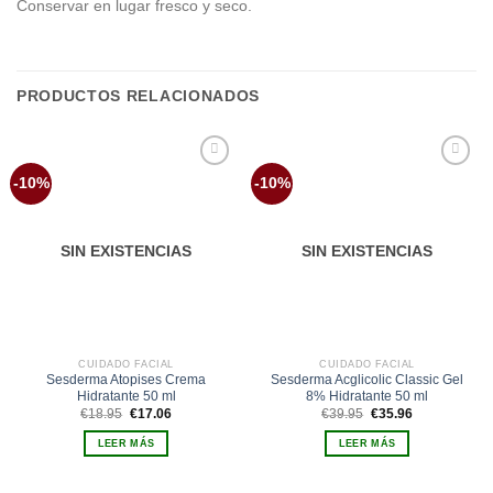
Conservar en lugar fresco y seco.
PRODUCTOS RELACIONADOS
Añadir
Añadir
-10%
-10%
a la
a la
lista de
lista de
deseos
deseos
SIN EXISTENCIAS
SIN EXISTENCIAS
CUIDADO FACIAL
CUIDADO FACIAL
Sesderma Atopises Crema
Sesderma Acglicolic Classic Gel
Hidratante 50 ml
8% Hidratante 50 ml
El
El
El
El
€
18.95
€
17.06
€
39.95
€
35.96
precio
precio
precio
precio
original
actual
original
actual
LEER MÁS
LEER MÁS
era:
es:
era:
es:
€18.95.
€17.06.
€39.95.
€35.96.