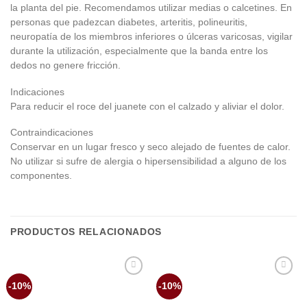
la planta del pie. Recomendamos utilizar medias o calcetines. En
personas que padezcan diabetes, arteritis, polineuritis,
neuropatía de los miembros inferiores o úlceras varicosas, vigilar
durante la utilización, especialmente que la banda entre los
dedos no genere fricción.
Indicaciones
Para reducir el roce del juanete con el calzado y aliviar el dolor.
Contraindicaciones
Conservar en un lugar fresco y seco alejado de fuentes de calor.
No utilizar si sufre de alergia o hipersensibilidad a alguno de los
componentes.
PRODUCTOS RELACIONADOS
Añadir
Añadir
-10%
-10%
a la
a la
lista de
lista de
deseos
deseos