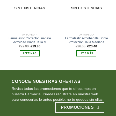
SIN EXISTENCIAS
SIN EXISTENCIAS
ORTOPEDIA
ORTOPEDIA
Farmalastic Corrector Juanete
Farmalastic Almohadilla Doble
Actividad Diaria Talla M
Protección Talla Mediana
El
El
El
El
€
22.00
€
19.80
€
26.00
€
23.40
precio
precio
precio
precio
original
actual
original
actual
LEER MÁS
LEER MÁS
era:
es:
era:
es:
€22.00.
€19.80.
€26.00.
€23.40.
CONOCE NUESTRAS OFERTAS
Revisa todas las promociones que te ofrecemos en
nuestra Farmacia. Puedes registrate en nuestra web
para conocerlas lo antes posible, no te quedes sin ellas!
PROMOCIONES