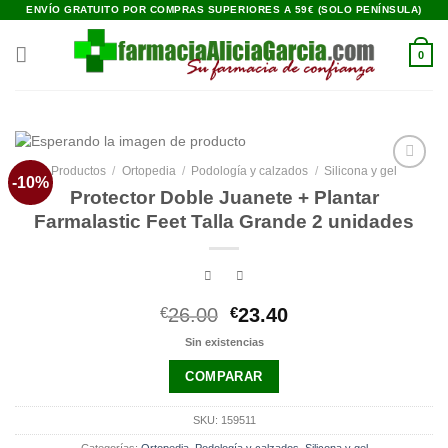
Saltar
ENVÍO GRATUITO POR COMPRAS SUPERIORES A 59€ (SOLO PENÍNSULA)
al
contenido
0
Productos
/
Ortopedia
/
Podología y calzados
/
Silicona y gel
-10%
Añadir
Protector Doble Juanete + Plantar
a la
lista de
Farmalastic Feet Talla Grande 2 unidades
deseos
El
El
€
26.00
€
23.40
precio
precio
Sin existencias
original
actual
era:
es:
COMPARAR
€26.00.
€23.40.
SKU:
159511