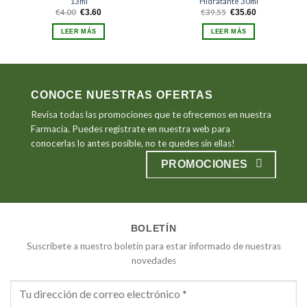
13ml
Hidratante 30ml
El
El
El
El
€
4.00
€
39.55
€
3.60
€
35.60
precio
precio
precio
precio
original
actual
original
actual
LEER MÁS
LEER MÁS
era:
es:
era:
es:
€4.00.
€3.60.
€39.55.
€35.60.
CONOCE NUESTRAS OFERTAS
Revisa todas las promociones que te ofrecemos en nuestra
Farmacia. Puedes registrate en nuestra web para
conocerlas lo antes posible, no te quedes sin ellas!
PROMOCIONES
BOLETÍN
Suscribete a nuestro boletín para estar informado de nuestras
novedades