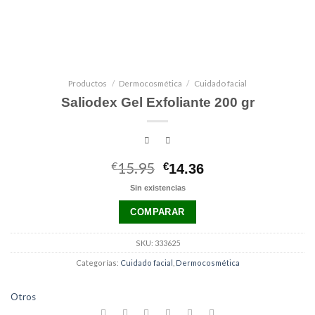
Productos
/
Dermocosmética
/
Cuidado facial
Saliodex Gel Exfoliante 200 gr
€
15.95
El
El
€
14.36
precio
precio
Sin existencias
original
actual
era:
es:
COMPARAR
€15.95.
€14.36.
SKU:
333625
Categorías:
Cuidado facial
,
Dermocosmética
Otros