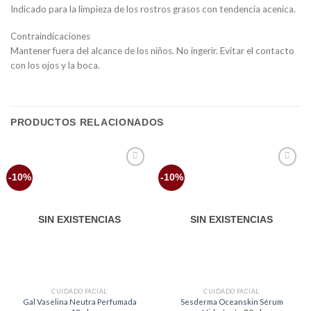
Indicado para la limpieza de los rostros grasos con tendencia acenica.
Contraindicaciones
Mantener fuera del alcance de los niños. No ingerir. Evitar el contacto
con los ojos y la boca.
PRODUCTOS RELACIONADOS
Añadir
Añadir
-10%
-10%
a la
a la
lista
lista
de
de
deseos
deseos
SIN EXISTENCIAS
SIN EXISTENCIAS
CUIDADO FACIAL
CUIDADO FACIAL
Gal Vaselina Neutra Perfumada
Sesderma Oceanskin Sérum