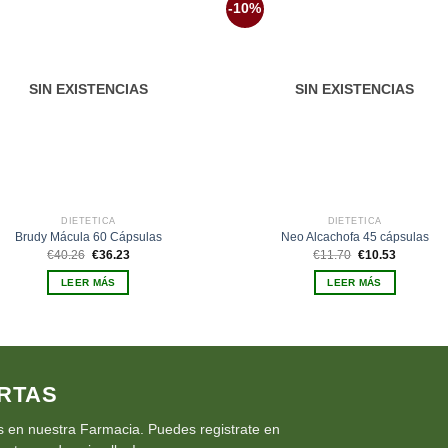
-10%
Añadir
Aña
a la
a 
lista de
list
deseos
des
SIN EXISTENCIAS
SIN EXISTENCIAS
DIETÉTICA
DIETÉTICA
Brudy Mácula 60 Cápsulas
Neo Alcachofa 45 cápsulas
El
El
El
El
€
40.26
€
36.23
€
11.70
€
10.53
precio
precio
precio
precio
original
actual
original
actual
LEER MÁS
LEER MÁS
era:
es:
era:
es:
€40.26.
€36.23.
€11.70.
€10.53.
RTAS
 en nuestra Farmacia. Puedes registrate en