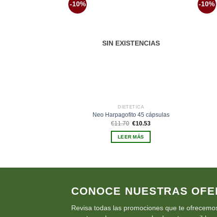
-10%
-10%
Añadir
a la
lista de
deseos
SIN EXISTENCIAS
DIETÉTICA
Neo Harpagofito 45 cápsulas
El
El
€
11.70
€
10.53
precio
precio
original
actual
LEER MÁS
era:
es:
€11.70.
€10.53.
CONOCE NUESTRAS OFE
Revisa todas las promociones que te ofrecemos