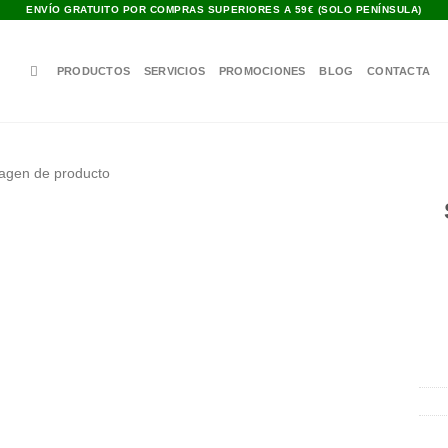
ENVÍO GRATUITO POR COMPRAS SUPERIORES A 59€ (SOLO PENÍNSULA)
PRODUCTOS
SERVICIOS
PROMOCIONES
BLOG
CONTACTA
Añadir
a la
lista de
deseos