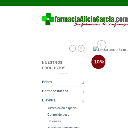
Saltar
al
contenido
-10%
NUESTROS
PRODUCTOS
Bebes
Dermocosmética
Dietética
Alimentación especial
Control de peso
Defensas
Nutrientes suplementos