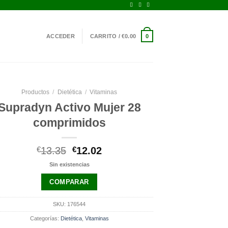
ACCEDER
CARRITO /
€
0.00
0
Productos
/
Dietética
/
Vitaminas
Supradyn Activo Mujer 28
comprimidos
El
El
€
13.35
€
12.02
precio
precio
Sin existencias
original
actual
era:
es:
COMPARAR
€13.35.
€12.02.
SKU:
176544
Categorías:
Dietética
,
Vitaminas