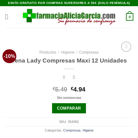
Saltar
ENVÍO GRATUITO POR COMPRAS SUPERIORES A 59€ (SOLO PENÍNSULA)
al
contenido
0
Productos
/
Higiene
/
Compresas
-10%
Añadir
Tena Lady Compresas Maxi 12 Unidades
a la
lista de
deseos
El
El
€
5.49
€
4.94
precio
precio
Sin existencias
original
actual
era:
es:
COMPARAR
€5.49.
€4.94.
SKU:
354082
Categorías:
Compresas
,
Higiene