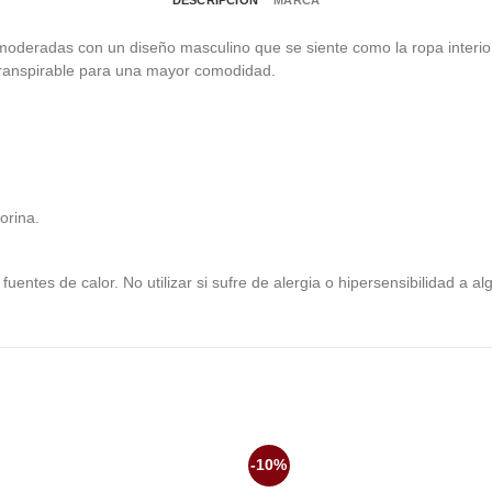
DESCRIPCIÓN
MARCA
moderadas con un diseño masculino que se siente como la ropa interior 
Transpirable para una mayor comodidad.
orina.
fuentes de calor. No utilizar si sufre de alergia o hipersensibilidad a 
-10%
Añadir
Aña
a la
a 
lista de
list