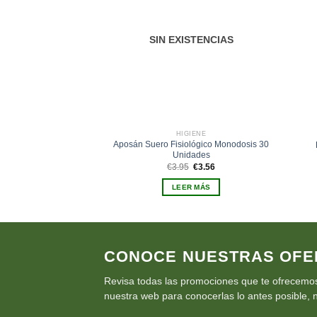
deseos
SIN EXISTENCIAS
HIGIENE
Aposán Suero Fisiológico Monodosis 30
Unidades
El
El
€
3.95
€
3.56
precio
precio
original
actual
LEER MÁS
era:
es:
€3.95.
€3.56.
CONOCE NUESTRAS OFE
Revisa todas las promociones que te ofrecemos
nuestra web para conocerlas lo antes posible, n