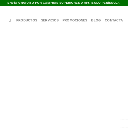
ENVÍO GRATUITO POR COMPRAS SUPERIORES A 59€ (SOLO PENÍNSULA)
PRODUCTOS
SERVICIOS
PROMOCIONES
BLOG
CONTACTA
Añadir
a la
lista de
deseos