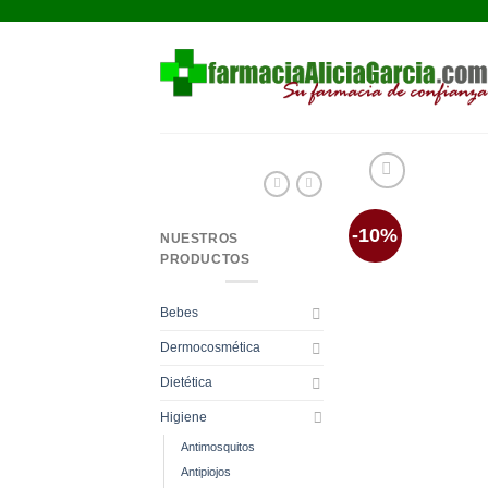
Saltar
al
contenido
-10%
NUESTROS
PRODUCTOS
Bebes
Dermocosmética
Dietética
Higiene
Antimosquitos
Antipiojos