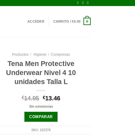
ACCEDER
CARRITO /
€
0.00
0
Productos
/
Higiene
/
Compresas
Tena Men Protective
Underwear Nivel 4 10
unidades Talla L
El
El
€
14.95
€
13.46
precio
precio
Sin existencias
original
actual
era:
es:
COMPARAR
€14.95.
€13.46.
SKU:
162376