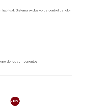
habitual. Sistema exclusivo de control del olor
alguno de los componentes
-10%
-10%
dir
Añadir
la
a la
a de
lista de