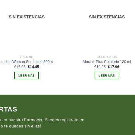
deseos
des
SIN EXISTENCIAS
SIN EXISTENCIAS
HIGIENE
COLUTORIOS
Letifem Woman Gel Íntimo 500ml
Aloclair Plus Colutorio 120 ml
El
El
El
El
€
16.05
€
14.45
€
19.95
€
17.96
precio
precio
precio
precio
original
actual
original
actual
LEER MÁS
LEER MÁS
era:
es:
era:
es:
€16.05.
€14.45.
€19.95.
€17.96.
RTAS
 en nuestra Farmacia. Puedes registrate en
o te quedes sin ellas!