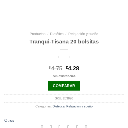
Productos
/
Dietética
/
Relajación y sueño
Tranqui-Tisana 20 bolsitas
El
El
€
4.75
€
4.28
precio
precio
Sin existencias
original
actual
era:
es:
COMPARAR
€4.75.
€4.28.
SKU:
283820
Categorías:
Dietética
,
Relajación y sueño
Otros