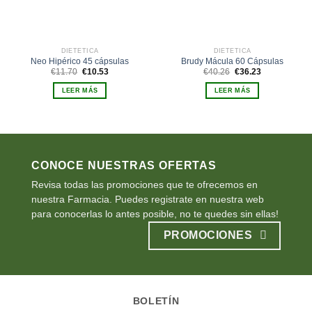
DIETÉTICA
DIETÉTICA
Neo Hipérico 45 cápsulas
Brudy Mácula 60 Cápsulas
El
El
El
El
€
11.70
€
10.53
€
40.26
€
36.23
precio
precio
precio
precio
original
actual
original
actual
LEER MÁS
LEER MÁS
era:
es:
era:
es:
€11.70.
€10.53.
€40.26.
€36.23.
CONOCE NUESTRAS OFERTAS
Revisa todas las promociones que te ofrecemos en
nuestra Farmacia. Puedes registrate en nuestra web
para conocerlas lo antes posible, no te quedes sin ellas!
PROMOCIONES
BOLETÍN