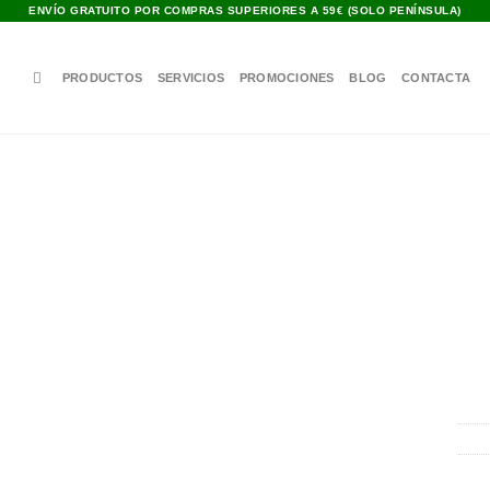
ENVÍO GRATUITO POR COMPRAS SUPERIORES A 59€ (SOLO PENÍNSULA)
PRODUCTOS
SERVICIOS
PROMOCIONES
BLOG
CONTACTA
Añadir
a la
lista de
deseos