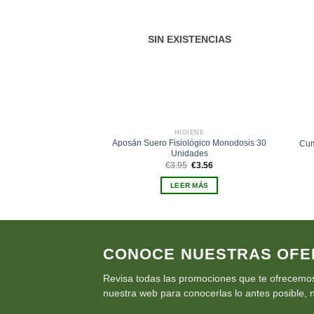
deseos
SIN EXISTENCIAS
HIGIENE
Aposán Suero Fisiológico Monodosis 30
Cum
Unidades
El
El
€
3.95
€
3.56
precio
precio
original
actual
LEER MÁS
era:
es:
€3.95.
€3.56.
CONOCE NUESTRAS OFE
Revisa todas las promociones que te ofrecemos
nuestra web para conocerlas lo antes posible, n