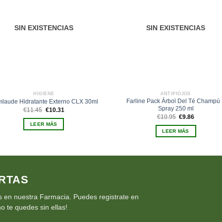
deseos
des
SIN EXISTENCIAS
SIN EXISTENCIAS
HIGIENE
ANTIPIOJOS
Farline Pack Árbol Del Té Champú
laude Hidratante Externo CLX 30ml
Spray 250 ml
El
El
€
11.45
€
10.31
precio
precio
El
El
€
10.95
€
9.86
original
actual
precio
precio
LEER MÁS
era:
es:
original
actual
LEER MÁS
€11.45.
€10.31.
era:
es:
€10.95.
€9.86.
RTAS
 en nuestra Farmacia. Puedes registrate en
o te quedes sin ellas!