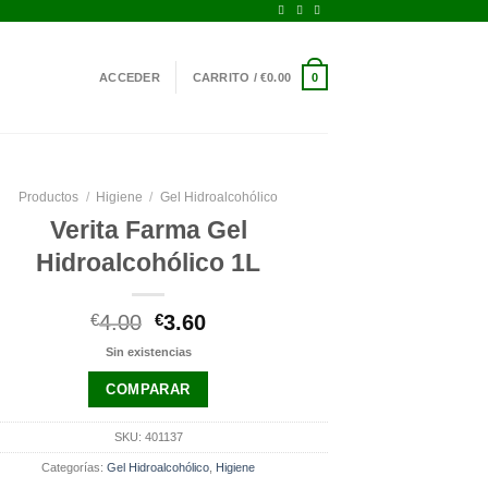
ACCEDER
CARRITO /
€
0.00
0
Productos
/
Higiene
/
Gel Hidroalcohólico
Verita Farma Gel
Hidroalcohólico 1L
El
El
€
4.00
€
3.60
precio
precio
Sin existencias
original
actual
era:
es:
COMPARAR
€4.00.
€3.60.
SKU:
401137
Categorías:
Gel Hidroalcohólico
,
Higiene