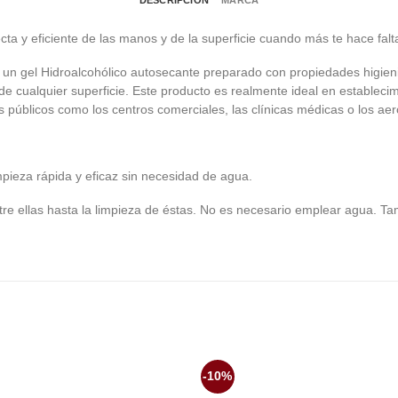
DESCRIPCIÓN
MARCA
cta y eficiente de las manos y de la superficie cuando más te hace falt
 un gel Hidroalcohólico autosecante preparado con propiedades higieni
e cualquier superficie. Este producto es realmente ideal en estableci
es públicos como los centros comerciales, las clínicas médicas o los ae
pieza rápida y eficaz sin necesidad de agua.
re ellas hasta la limpieza de éstas. No es necesario emplear agua. Tamb
-10%
Añadir
Aña
a la
a 
lista de
list