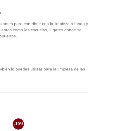
a.
zantes para contribuir con la limpieza a fondo y
mientos como las escuelas, lugares donde se
ropuertos.
ién lo puedes utilizar para la limpieza de las
-10%
-10%
dir
Añadir
la
a la
a de
lista de