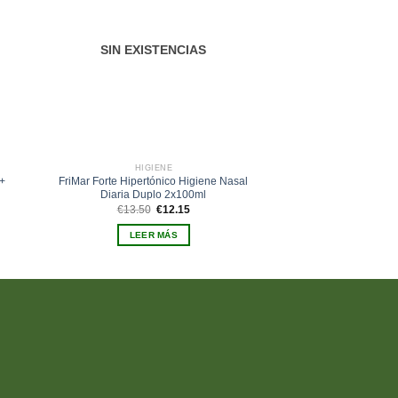
eos
deseos
SIN EXISTENCIAS
SIN EXIS
HIGIENE
ACCESORIO
 +
FriMar Forte Hipertónico Higiene Nasal
Farline Repuestos Irr
Diaria Duplo 2x100ml
E
€
9.95
p
El
El
€
13.50
€
12.15
o
precio
precio
LEER 
e
original
actual
LEER MÁS
€
era:
es:
€13.50.
€12.15.