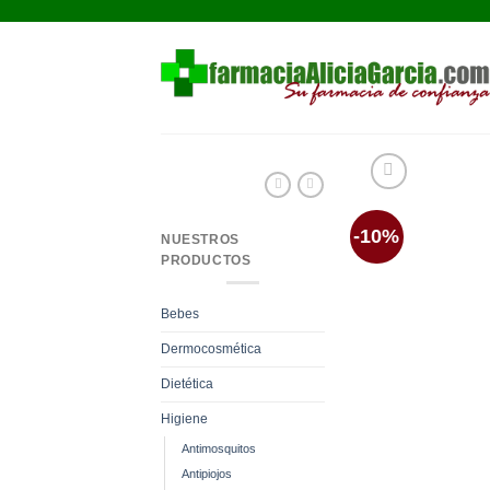
Saltar
al
contenido
-10%
NUESTROS
PRODUCTOS
Bebes
Dermocosmética
Dietética
Higiene
Antimosquitos
Antipiojos