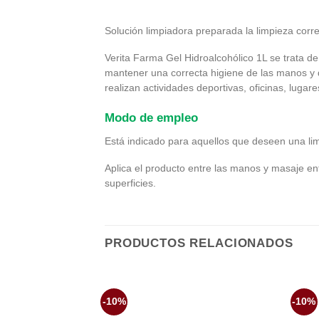
Solución limpiadora preparada la limpieza corre
Verita Farma Gel Hidroalcohólico 1L se trata de
mantener una correcta higiene de las manos y d
realizan actividades deportivas, oficinas, lugar
Modo de empleo
Está indicado para aquellos que deseen una lim
Aplica el producto entre las manos y masaje ent
superficies.
PRODUCTOS RELACIONADOS
-10%
-10%
Añadir
a la
lista de