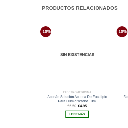
PRODUCTOS RELACIONADOS
-10%
-10%
Añadir
a la
lista de
deseos
SIN EXISTENCIAS
ELECTROMEDICINA
Aposán Solución Acuosa De Eucalipto
Fa
Para Humidificador 10ml
El
El
€
5.50
€
4.95
precio
precio
original
actual
LEER MÁS
era:
es:
€5.50.
€4.95.