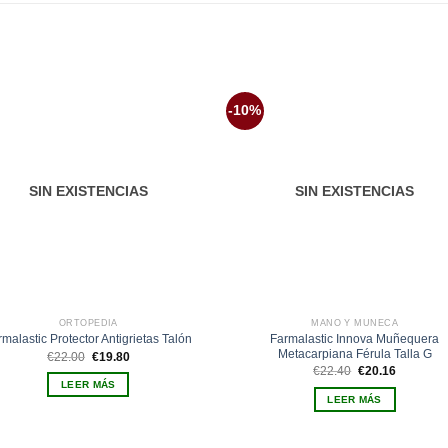
-10%
Añadir
Aña
a la
a 
lista de
list
deseos
des
SIN EXISTENCIAS
SIN EXISTENCIAS
ORTOPEDIA
MANO Y MUÑECA
Farmalastic Innova Muñequera
rmalastic Protector Antigrietas Talón
Metacarpiana Férula Talla G
El
El
€
22.00
€
19.80
precio
precio
El
El
€
22.40
€
20.16
original
actual
precio
precio
LEER MÁS
era:
es:
original
actual
LEER MÁS
€22.00.
€19.80.
era:
es:
€22.40.
€20.16.