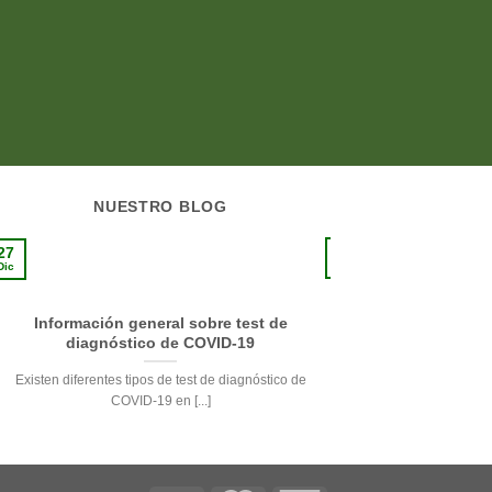
NUESTRO BLOG
10
27
Sep
Dic
Información general sobre test de
La pie
diagnóstico de COVID-19
Respetando su delicade
Existen diferentes tipos de test de diagnóstico de
de la pi
COVID-19 en [...]