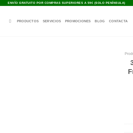
ENVÍO GRATUITO POR COMPRAS SUPERIORES A 59€ (SOLO PENÍNSULA)
PRODUCTOS
SERVICIOS
PROMOCIONES
BLOG
CONTACTA
Prod
Añadir
F
a la
lista de
deseos