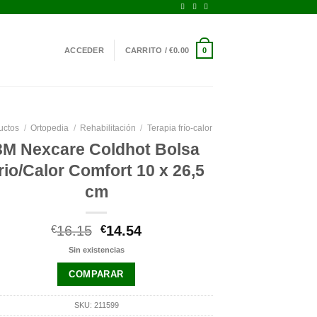
ACCEDER
CARRITO /
€
0.00
0
uctos
/
Ortopedia
/
Rehabilitación
/
Terapia frío-calor
3M Nexcare Coldhot Bolsa
rio/Calor Comfort 10 x 26,5
cm
El
El
€
16.15
€
14.54
precio
precio
Sin existencias
original
actual
era:
es:
COMPARAR
€16.15.
€14.54.
SKU:
211599