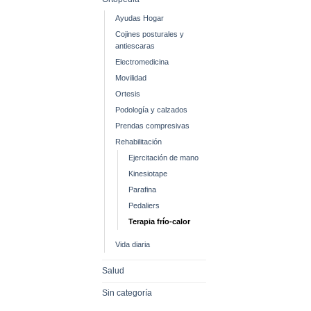
Ayudas Hogar
Cojines posturales y
antiescaras
Electromedicina
Movilidad
Ortesis
Podología y calzados
Prendas compresivas
Rehabilitación
Ejercitación de mano
Kinesiotape
Parafina
Pedaliers
Terapia frío-calor
Vida diaria
Salud
Sin categoría