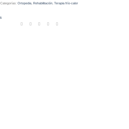
Categorías:
Ortopedia
,
Rehabilitación
,
Terapia frío-calor
s