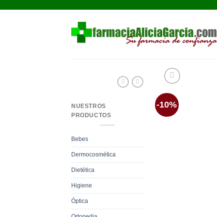
Saltar
al
contenido
-10%
NUESTROS
PRODUCTOS
Bebes
Dermocosmética
Dietética
Higiene
Óptica
Ortopedia