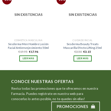
a la
a la
lista
lista
de
de
deseos
deseos
SIN EXISTENCIAS
SIN EXISTENCIAS
COSMÉTICA MASCULINA
CUIDADO FACIAL
Sesderma Men Hombre Loción
Sesderma Beauty Treats
Facial Antienvejecimiento 50ml
Mascarilla Efecto Lifting 25ml
El
El
El
El
€
19.95
€
17.96
€
3.50
€
3.15
precio
precio
precio
precio
original
actual
original
actual
LEER MÁS
LEER MÁS
era:
es:
era:
es:
€19.95.
€17.96.
€3.50.
€3.15.
CONOCE NUESTRAS OFERTAS
Revisa todas las promociones que te ofrecemos en nuestra
Farmacia. Puedes registrate en nuestra web para
conocerlas lo antes posible, no te quedes sin ellas!
PROMOCIONES