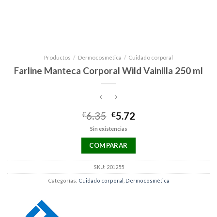
Productos
/
Dermocosmética
/
Cuidado corporal
Farline Manteca Corporal Wild Vainilla 250 ml
El
El
€
6.35
€
5.72
precio
precio
Sin existencias
original
actual
era:
es:
COMPARAR
€6.35.
€5.72.
SKU:
201255
Categorías:
Cuidado corporal
,
Dermocosmética